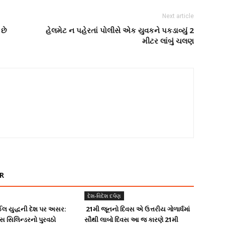
Next article
 છે
હેલમેટ ન પહેરતાં પોલીસે એક યુવકને પકડાવ્યું 2
મીટર લાંબું ચલણ
R
દેશ-વિદેશ દર્પણ
લ યુદ્ધની દેશ પર અસર:
21મી જૂનનો દિવસ એ ઉત્તરીય ગોળાર્ધમાં
ગેસ સિલિન્ડરનો પુરવઠો
સૌથી લાબો દિવસ આ જ કારણે 21મી