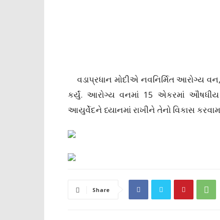
વડાપ્રધાન મોદીએ નવનિર્મિત આરોગ્ય વન, 
કર્યું. આરોગ્ય વનમાં 15 એકરમાં ઔષધીય
આયુર્વેદને ધ્યાનમાં રાખીને તેનો વિકાસ કરવામા
Share