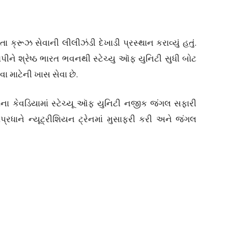
રૂઝ સેવાની લીલીઝંડી દેખાડી પ્રસ્થાન કરાવ્યું હતું.
પીને શ્રેષ્ઠ ભારત ભવનથી સ્ટેચ્યુ ઑફ યુનિટી સુધી બોટ
વા માટેની ખાસ સેવા છે.
ના કેવડિયામાં સ્ટેચ્યૂ ઑફ યુનિટી નજીક જંગલ સફારી
ડાપ્રધાને ન્યૂટ્રીશિયન ટ્રેનમાં મુસાફરી કરી અને જંગલ