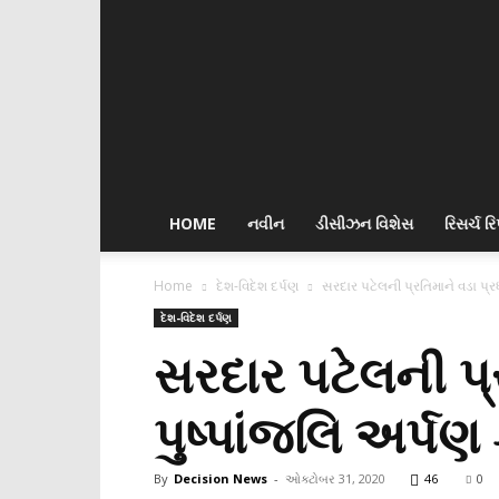
Decision
News
HOME
નવીન
ડીસીઝન વિશેસ
રિસર્ચ રિપ
Home
દેશ-વિદેશ દર્પણ
સરદાર પટેલની પ્રતિમાને વડા પ્રધ
દેશ-વિદેશ દર્પણ
સરદાર પટેલની પ્ર
પુષ્પાંજલિ અર્પણ
By
Decision News
-
ઓક્ટોબર 31, 2020
46
0