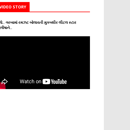
VIDEO STORY
ો.. ગરબામાં રમઝટ બોલાવતી મુકબધીર લીટલ સ્ટાર
ગીષાને..