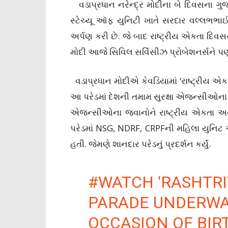
વડાપ્રધાન નરેન્દ્ર મોદીના બે દિવસના 
સ્ટેચ્યૂ ઑફ યુનિટી ખાતે સરદાર વલ્લભભાઈ
અર્પણ કરી છે. જે બાદ રાષ્ટ્રીય એકતા દિવસ
મોદી આજે સિવિલ સર્વિસીઝ પ્રોબેશનર્સને પણ
વડાપ્રધાન મોદીએ કેવડિયામાં ‘રાષ્ટ્રીય એકતા
આ પરેડમાં દેશની તમામ સુરક્ષા એજન્સીઓના જ
એજન્સીઓના જવાનોને રાષ્ટ્રીય એકતા અને સ
પરેડમાં NSG, NDRF, CRPFની મહિલા યુનિટ
હતી. જેમણે શાનદાર પરેડનું પ્રદર્શન કર્યું.
#WATCH
'RASHTRI
PARADE UNDERWAY
OCCASION OF BIR