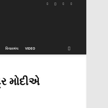
વિચારમંચ
VIDEO
દ્ર મોદીએ