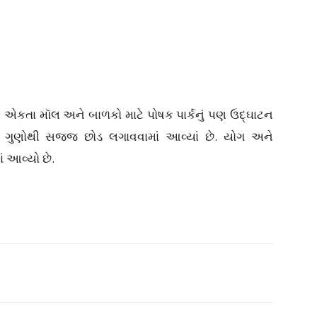
એકતા મૉલ અને બાળકો માટે પોષક પાર્કનું પણ ઉદ્ઘાટન
 ગુણોથી સજ્જ છોડ લગાવવામાં આવ્યાં છે. યોગ અને
ં આવ્યો છે.