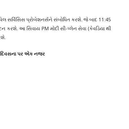
લ સર્વિસિસ પ્રોબેશનર્સને સંબોધિત કરશે. જે બાદ 11:45
ધાટન કરશે. આ સિવાય PM મોદી સી-પ્લેન સેવા (કેવડિયા થી
શે.
થમ દિવસના પર એક નજર