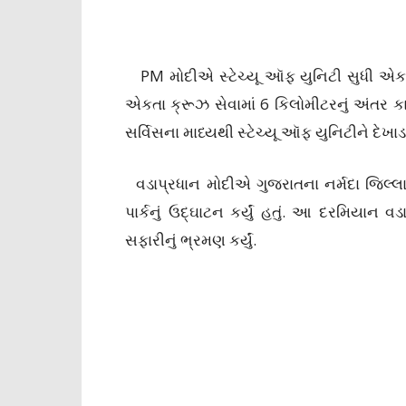
PM મોદીએ સ્ટેચ્યૂ ઑફ યુનિટી સુધી એકતા ક્
એકતા ક્રૂઝ સેવામાં 6 કિલોમીટરનું અંતર કા
સર્વિસના માધ્યથી સ્ટેચ્યૂ ઑફ યુનિટીને દેખાડ
વડાપ્રધાન મોદીએ ગુજરાતના નર્મદા જિલ્લા
પાર્કનું ઉદ્ઘાટન કર્યું હતું. આ દરમિયાન વ
સફારીનું ભ્રમણ કર્યું.