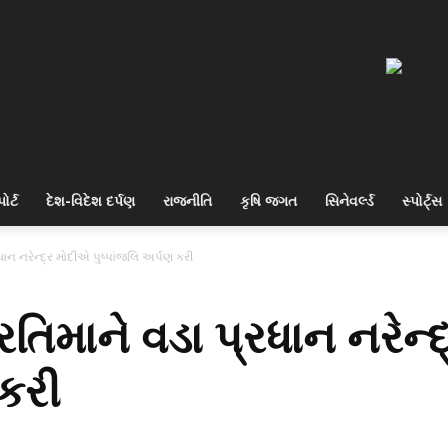
ોર્ટ
દેશ-વિદેશ દર્પણ
રાજનીતિ
કૃષિ જગત
સિનેવર્લ્ડ
સ્પોર્ટ્સ
ાન નરેન્દ્ર મોદીએ પુષ્પાંજલિ અર્પણ કરી
તિમાને વડા પ્રધાન નરેન્
 કરી