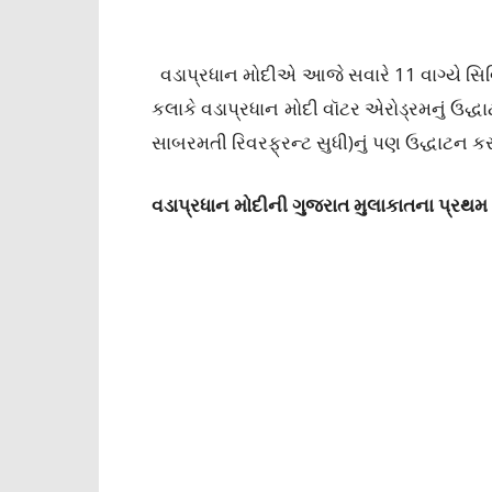
વડાપ્રધાન મોદીએ આજે સવારે 11 વાગ્યે સિવિ
કલાકે વડાપ્રધાન મોદી વૉટર એરોડ્રમનું ઉદ્
સાબરમતી રિવરફ્રન્ટ સુધી)નું પણ ઉદ્ધાટન કર
વડાપ્રધાન મોદીની ગુજરાત મુલાકાતના પ્ર