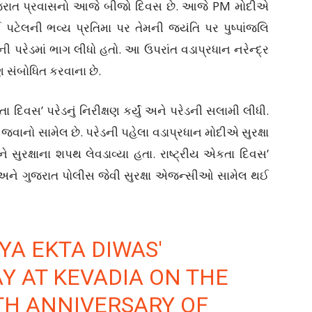
ગુજરાત પ્રવાસનો આજે બીજો દિવસ છે. આજે PM મોદીએ
 પટેલની ભવ્ય પ્રતિમા પર તેમની જયંતિ પર પુષ્પાંજલિ
ની પરેડમાં ભાગ લીધો હતો. આ ઉપરાંત વડાપ્રધાન નરેન્દ્ર
 સંબોધિત કરવાના છે.
 દિવસ’ પરેડનું નિરીક્ષણ કર્યું અને પરેડની સલામી લીધી.
વાનો સામેલ છે. પરેડની પહેલા વડાપ્રધાન મોદીએ સુરક્ષા
ુરક્ષાના શપથ લેવડાવ્યા હતા. રાષ્ટ્રીય એકતા દિવસ’
 અને ગુજરાત પોલીસ જેવી સુરક્ષા એજન્સીઓ સામેલ થઈ
YA EKTA DIWAS'
 AT KEVADIA ON THE
TH ANNIVERSARY OF