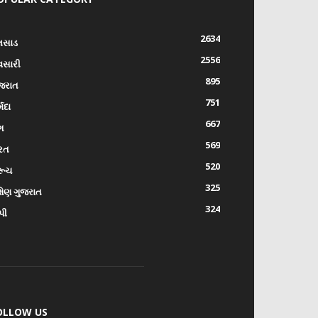
2634
લસાડ
2556
વસારી
895
જરાત
751
્મદા
667
ંગ
569
રત
520
રૂચ
325
્ષિણ ગુજરાત
324
પી
OLLOW US