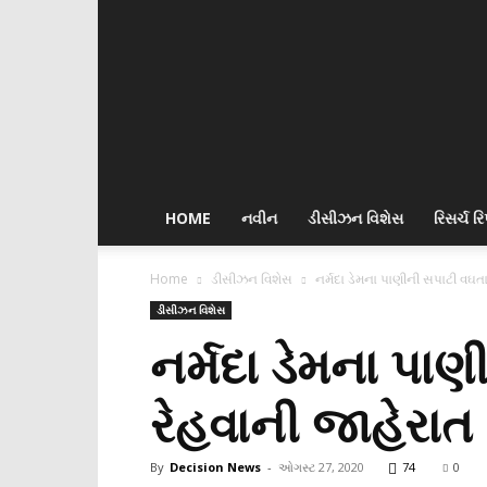
Decision
News
HOME
નવીન
ડીસીઝન વિશેસ
રિસર્ચ રિપ
Home
ડીસીઝન વિશેસ
નર્મદા ડેમના પાણીની સપાટી વઘતા 
ડીસીઝન વિશેસ
નર્મદા ડેમના પાણી
રેહવાની જાહેરાત
By
Decision News
-
ઓગસ્ટ 27, 2020
74
0