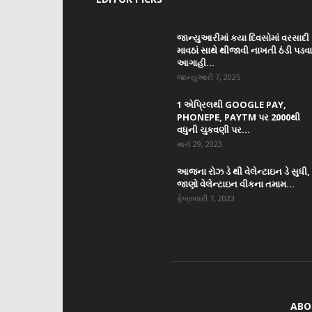
જાન્યુઆરીમાં કયા દિવસોમાં વરસાદી
માવઠાં સાથે થીજાવી નાખતી ઠંડી પડવ
આગાહી...
જાન્યુઆરી 7, 2025
1 એપ્રિલથી GOOGLE PAY,
PHONEPE, PAYTM પર 2000થી
વધુની ચુકવણી પર...
માર્ચ 29, 2023
આજના રોઝ ડે થી વેલેન્ટાઇન ડે સુધી,
જાણો વેલેન્ટાઇન વીકના તમામ...
ફેબ્રુવારી 7, 2023
ABO