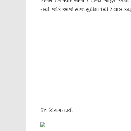
નિગમે મંગળવારે સાંજે 7 વાગ્યે જાહેર કરેલ
નથી. જોકે આજે સાંજ સુધીમાં 1થી 2 લાખ ક્યૂ
BY: ચિરાગ તડવી