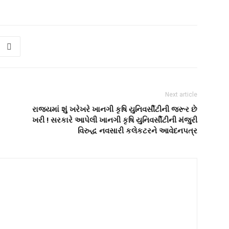
Next article
રાજ્યમાં શું ખરેખરે ખાનગી કૃષિ યુનિવર્સીટીની જરૂર છે
ખરી ! સરકારે આપેલી ખાનગી કૃષિ યુનિવર્સીટીની મંજુરી
વિરુદ્ધ નવસારી કલેકટરને આવેદનપત્ર