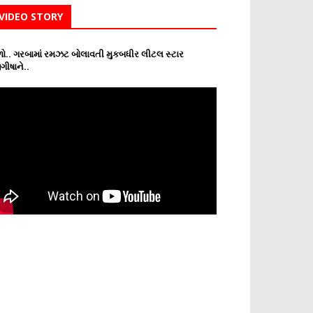
VIDEO STORY
ો.. ગરબામાં રમઝટ બોલાવતી મુકબધીર લીટલ સ્ટાર
ગીષાને..