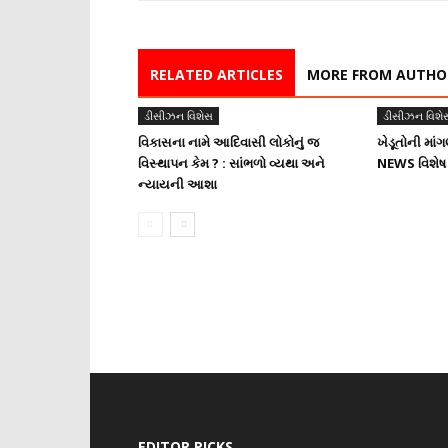
RELATED ARTICLES
MORE FROM AUTHO
ડીસીઝન વિશેસ
ડીસીઝન વિશે
વિકાસના નામે આદિવાસી લોકોનું જ
ખેડૂતોની માં
વિસ્થાપન કેમ ? : સાંભળો વ્યથા અને
NEWS વિશેષ
ન્યાયની આશા
EDITOR PICKS