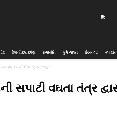
ોર્ટ
દેશ-વિદેશ દર્પણ
રાજનીતિ
કૃષિ જગત
સિનેવર્લ્ડ
સ્પોર્ટ્સ
તંત્ર દ્વારા લોકોને એલર્ટ રેહવાની જાહેરાત
ની સપાટી વઘતા તંત્ર દ્વા