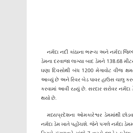
નર્મદા નદી કાંઠાના ભરૂચ અને નર્મદા જિલ્લ
ડેમના દરવાજા લાગ્યા બાદ ડેમને 138.68 મીટ
ઘણા દિવસોથી બંધ 1200 મેગાવોટ વીજ ક્ષમ
આવ્યું છે અને રિવર બેડ પાવર હાઉસ ચાલુ કરવ
કરવામાં આવી રહ્યું છે. સરદાર સરોવર નર્મદ
થયો છે.
મધ્યપ્રદેશના ઓમકારેશ્વર ડેમમાંથી છોડવ
નર્મદા ડેમ ખાતે પહોંચશે. જેને પગલે નર્મદા ડે