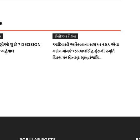
R
સ
ડીસીઝન વિશેસ
ગણીઓ શું છે ? DECISION
આદિવાસી અસ્મિતાના સશક્ત રક્ષક એવા
 અહેવાલ
મરાંગ ગોમકે જયપાલસિંહ મુંડાની સ્મૃતિ
દિવસ પર વિનમ્ર શ્રદ્ધાંજલિ..
POPULAR POSTS
P