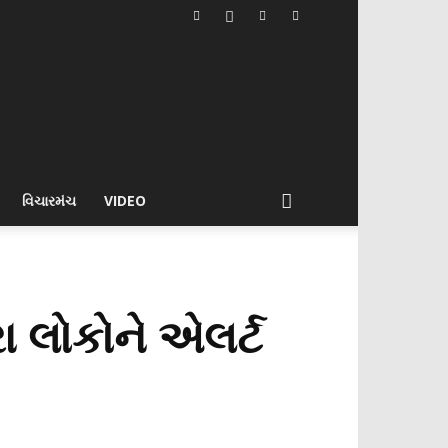
વિચારમંચ
VIDEO
રા લોકોને એલર્ટ