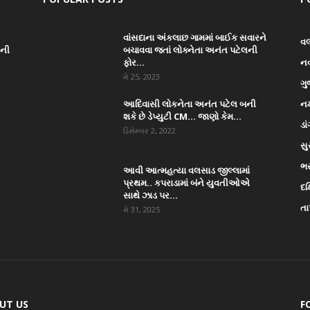
વાંસદાના અંકલાછ ગામમાં બાઈક સવારને
વ
ાની
બચાવવા જતાં લોક્નેતા અનંત પટેલની
ફોર...
ન
મે 25, 2023
ગુ
આદિવાસી લોકનેતા અનંત પટેલ બની
નર
શકે છે ડેપ્યુટી CM… જાણો કેમ...
ડા
ડિસેમ્બર 2, 2022
સુ
ભ
આવી આત્મહત્યા વલસાડ જીલ્લામાં
પ્રથમ.. કપરાડામાં બંને યુવતીઓએ
દક
સાથે ઝાડ પર...
તા
મે 31, 2025
UT US
F