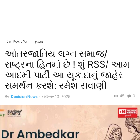
દેશ-વિદેશ દર્પણ
ગુજરાત
આંતરજાતિય લગ્ન સમાજ/
રાષ્ટ્રના હિતમાં છે ! શું RSS/ આમ
આદમી પાર્ટી આ યૂકાદાનું જાહેર
સમર્થન કરશે: રમેશ સવાણી
45
0
By
Decision News
-
નવેમ્બર 13, 2025