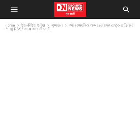
Home
દેશ-વિદેશ દર્પણ
ગુજરાત
આંતરજાતિય લગ્ન સમાજ/ રાષ્ટ્રના હિતમાં
છે ! શું RSS/ આમ આદમી પાર્ટી...