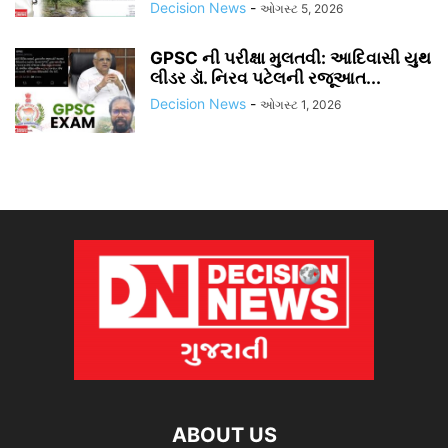
Decision News
-
ઓગસ્ટ 5, 2026
GPSC ની પરીક્ષા મુલતવી: આદિવાસી યુથ
લીડર ડૉ. નિરવ પટેલની રજૂઆત...
Decision News
-
ઓગસ્ટ 1, 2026
ABOUT US