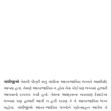
ગાંધીજીએ
તેમની પૌત્રી મનુ ગાંધીના આંતરજાતિય લગ્નને આશીર્વાદ
આપ્યા હતા. તેમણે આંતરજાતિય ન હોય તેવા કોઈપણ લગ્નમાં હાજરી
આપવાનો ઇનકાર કર્યો હતો. તેમના આશ્રમના નારાયણ દેસાઈના
લગ્નમાં પણ હાજરી આપી ન હતી કારણ કે તે આંતરજાતિય લગ્ન
નહોતા. ગાંધીજીએ આંતર-જાતિય લગ્નોને પ્રોત્સાહન આપેલ તે