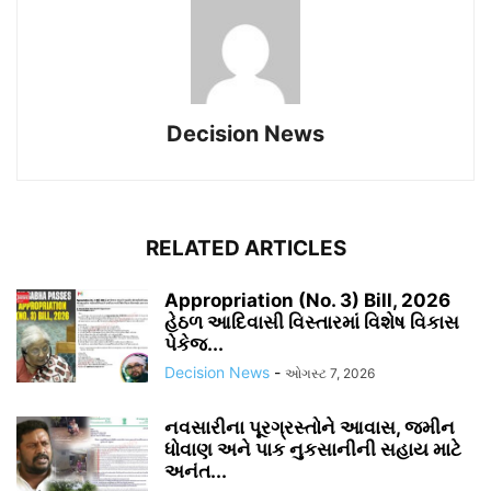
Decision News
RELATED ARTICLES
Appropriation (No. 3) Bill, 2026
હેઠળ આદિવાસી વિસ્તારમાં વિશેષ વિકાસ
પેકેજ...
Decision News
-
ઓગસ્ટ 7, 2026
નવસારીના પૂરગ્રસ્તોને આવાસ, જમીન
ધોવાણ અને પાક નુકસાનીની સહાય માટે
અનંત...