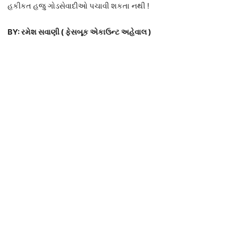
હકીકત હજુ ગોડસેવાદીઓ પચાવી શકતા નથી !
BY: રમેશ સવાણી ( ફેસબૂક એકાઉન્ટ અહેવાલ )