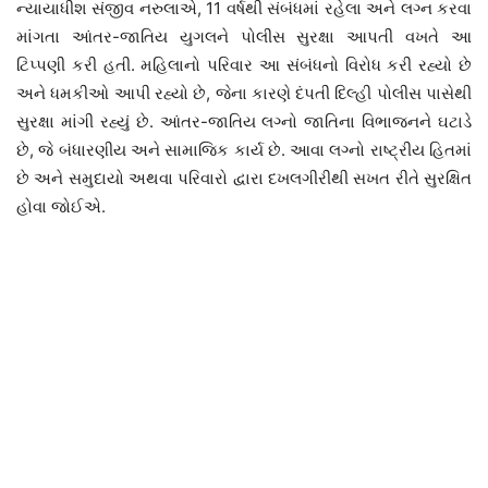
ન્યાયાધીશ સંજીવ નરુલાએ, 11 વર્ષથી સંબંધમાં રહેલા અને લગ્ન કરવા
માંગતા આંતર-જાતિય યુગલને પોલીસ સુરક્ષા આપતી વખતે આ
ટિપ્પણી કરી હતી. મહિલાનો પરિવાર આ સંબંધનો વિરોધ કરી રહ્યો છે
અને ધમકીઓ આપી રહ્યો છે, જેના કારણે દંપતી દિલ્હી પોલીસ પાસેથી
સુરક્ષા માંગી રહ્યું છે. આંતર-જાતિય લગ્નો જાતિના વિભાજનને ઘટાડે
છે, જે બંધારણીય અને સામાજિક કાર્ય છે. આવા લગ્નો રાષ્ટ્રીય હિતમાં
છે અને સમુદાયો અથવા પરિવારો દ્વારા દખલગીરીથી સખત રીતે સુરક્ષિત
હોવા જોઈએ.