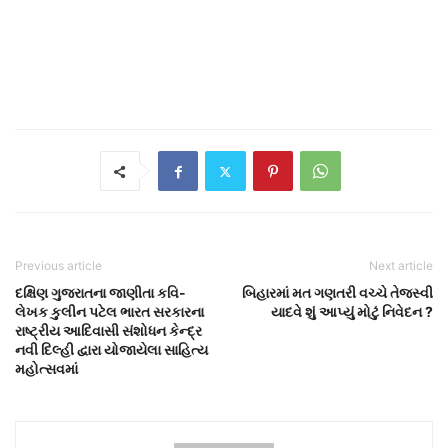
Previous article
Next article
દક્ષિણ ગુજરાતના જાણીતા કવિ-
બિહારમાં મત ગણતરી વચ્ચે તેજસ્વી
લેખક કુલીન પટેલ ભારત સરકારના
યાદવે શું આપ્યું મોટું નિવેદન ?
રાષ્ટ્રીય આદિવાસી સંશોધન કેન્દ્ર
નવી દિલ્હી દ્વારા યોજાયેલા સાહિત્ય
મહોત્સવમાં