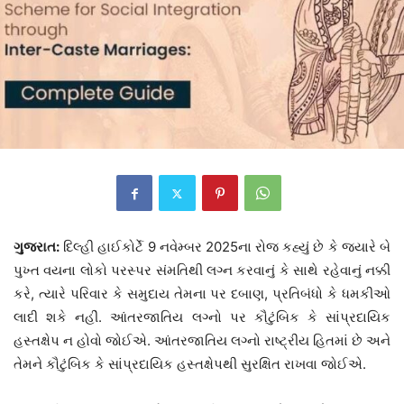
ગુજરાત:
દિલ્હી હાઈકોર્ટે 9 નવેમ્બર 2025ના રોજ કહ્યું છે કે જ્યારે બે
પુખ્ત વયના લોકો પરસ્પર સંમતિથી લગ્ન કરવાનું કે સાથે રહેવાનું નક્કી
કરે, ત્યારે પરિવાર કે સમુદાય તેમના પર દબાણ, પ્રતિબંધો કે ધમકીઓ
લાદી શકે નહીં. આંતરજાતિય લગ્નો પર કૌટુંબિક કે સાંપ્રદાયિક
હસ્તક્ષેપ ન હોવો જોઈએ. આંતરજાતિય લગ્નો રાષ્ટ્રીય હિતમાં છે અને
તેમને કૌટુંબિક કે સાંપ્રદાયિક હસ્તક્ષેપથી સુરક્ષિત રાખવા જોઈએ.