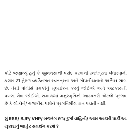
કોર્ટે જણાવ્યું હતું કે જીવનસાથી પસંદ કરવાની સ્વતંત્રતા બંધારણની
કલમ 21 હેઠળ વ્યક્તિગત સ્વતંત્રતા અને ગોપનીયતાનો અભિન્ન ભાગ
છે. તેથી પોલીસે ધમકીનું મૂલ્યાંકન કરવું જોઈએ અને અટકાયતી
પગલાં લેવા જોઈએ. સમાજમાં મનુસ્મૃતિનો આડકતરો એટલો પ્રભવ
છે કે લોકોને/ રાજકીય પક્ષોને પ્રગતિશીલ વાત પચતી નથી.
શું RSS/ BJP/ VHP/ બજરંગ દળ/ દુર્ગા વાહિની/ આમ આદમી પાર્ટી આ
યૂકાદાનું જાહેર સમર્થન કરશે ?