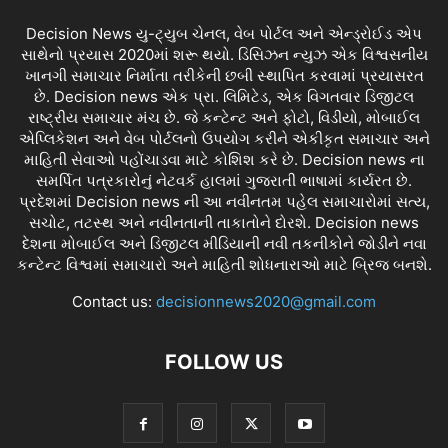
Decision News યુ-ટ્યુબ ચેનલ, વેબ પોર્ટલ અને એન્ડ્રોઈડ એપ
સાથેનો પ્રયાસ 2020માં શરૂ થયો. ડિસિઝન ન્યુઝ એક વિશ્વસનીય
ખાનગી સમાચાર નિર્માતા તરીકેની છબી સ્થાપિત કરવામાં પ્રયાસરત
છે. Decision news એક પ્રા. લિમિટેડ, એક વિગતવાર ડિજીટલ
રાષ્ટ્રીય સમાચાર મંચ છે. જે કન્ટેન્ટ અને ફોટો, વિડીયો, મોબાઈલ
એપ્લિકેશન અને વેબ પોર્ટલનો ઉપયોગ કરીને એકીકૃત સમાચાર અને
માહિતી સેવાઓ પહોંચાડવા માટે કોશિશ કરે છે. Decision news ના
સમર્પિત પત્રકારોનું નેટવર્ક હાલમાં ગુજરાતી ભાષામાં કાર્યરત છે.
પ્રદેશમાં Decision news ની આ નવીનતમ પહેલ સમાચારોમાં સત્ય,
સચોટ, તટસ્થ અને નવીનતાની તાકાતોને દોરશે. Decision news
દેશના મોબાઈલ અને ડિજીટલ મીડિયાની નવી તકનીકોને જોડીને નવા
કન્ટેન્ટ વિશ્વમાં સમાચારો અને માહિતી શોધનારાઓ માટે બ્રિજ બનશે.
Contact us:
decisionnews2020@gmail.com
FOLLOW US