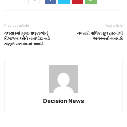
Previous article
Next article
વલસાડમાં ત્રણ તાલુકાઓનું
નવસારી પાલિકા ફૂલ હારમાંથી
વિભાજન કરીને નાનાપોંઢા નવો
અગરબત્તી બનાવશે
તાલુકો બનાવવામાં આવ્યો..
Decision News