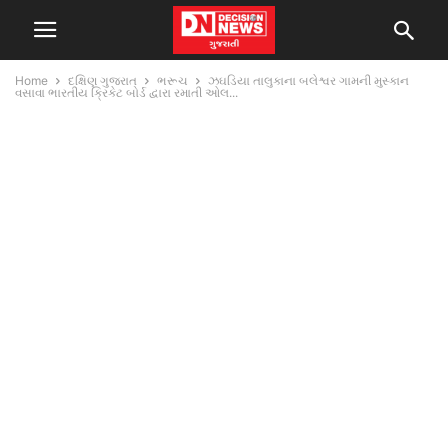
Home
દક્ષિણ ગુજરાત
ભરૂચ
ઝઘડિયા તાલુકાના બલેશ્વર ગામની મુસ્કાન
વસાવા ભારતીય ક્રિકેટ બોર્ડ દ્વારા રમાતી ઓલ...