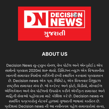
ABOUT US
Decision News યુ-ટ્યુબ ચેનલ, વેબ પોર્ટલ અને એન્ડ્રોઈડ એપ
સાથેનો પ્રયાસ 2020માં શરૂ થયો. ડિસિઝન ન્યુઝ એક વિશ્વસનીય
ખાનગી સમાચાર નિર્માતા તરીકેની છબી સ્થાપિત કરવામાં પ્રયાસરત
છે. Decision news એક પ્રા. લિમિટેડ, એક વિગતવાર ડિજીટલ
રાષ્ટ્રીય સમાચાર મંચ છે. જે કન્ટેન્ટ અને ફોટો, વિડીયો, મોબાઈલ
એપ્લિકેશન અને વેબ પોર્ટલનો ઉપયોગ કરીને એકીકૃત સમાચાર અને
માહિતી સેવાઓ પહોંચાડવા માટે કોશિશ કરે છે. Decision news ના
સમર્પિત પત્રકારોનું નેટવર્ક હાલમાં ગુજરાતી ભાષામાં કાર્યરત છે.
પ્રદેશમાં Decision news ની આ નવીનતમ પહેલ સમાચારોમાં સત્ય,