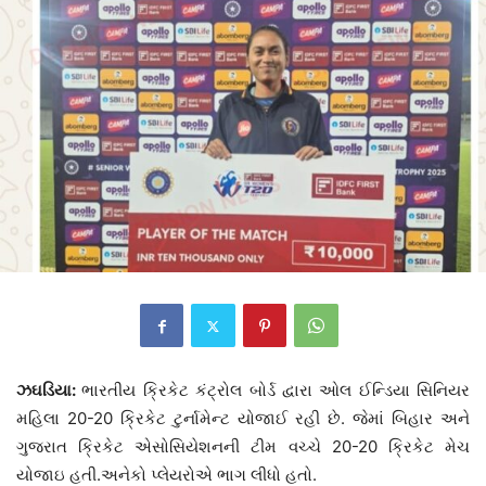
ઝઘડિયા:
ભારતીય ક્રિકેટ કંટ્રોલ બોર્ડ દ્વારા ઓલ ઈન્ડિયા સિનિયર
મહિલા 20-20 ક્રિકેટ ટુર્નામેન્ટ યોજાઈ રહી છે. જેમાં બિહાર અને
ગુજરાત ક્રિકેટ એસોસિયેશનની ટીમ વચ્ચે 20-20 ક્રિકેટ મેચ
યોજાઇ હતી.અનેકો પ્લેયરોએ ભાગ લીધો હતો.