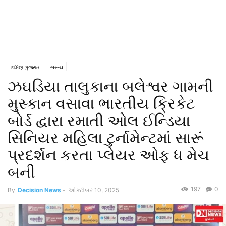
દક્ષિણ ગુજરાત
ભરૂચ
ઝઘડિયા તાલુકાના બલેશ્વર ગામની
મુસ્કાન વસાવા ભારતીય ક્રિકેટ
બોર્ડ દ્વારા રમાતી ઓલ ઈન્ડિયા
સિનિયર મહિલા ટુર્નામેન્ટમાં સારૂં
પ્રદર્શન કરતા પ્લેયર ઓફ ધ મેચ
બની
197
0
By
Decision News
-
ઓક્ટોબર 10, 2025