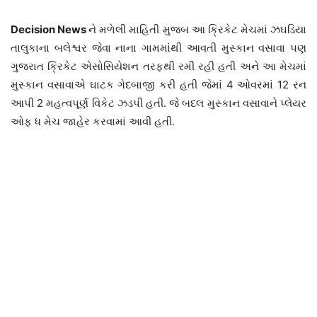
Decision News
ને મળેલી માહિતી મુજબ આ ક્રિકેટ મેચમાં ઝઘડિયા
તાલુકાના બલેશ્વર જેવા નાના ગામમાંથી આવતી મુસ્કાન વસાવા પણ
ગુજરાત ક્રિકેટ એસોસિયેશન તરફથી રમી રહી હતી અને આ મેચમાં
મુસ્કાન વસાવાએ ઘાટક ગેદબાજી કરી હતી જેમાં 4 ઓવરમાં 12 રન
આપી 2 મહત્વપૂર્ણ વિકેટ ઝડપી હતી. જે બદલ મુસ્કાન વસાવાને પ્લેયર
ઓફ ધ મેચ જાહેર કરવામાં આવી હતી.