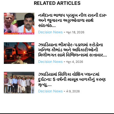
RELATED ARTICLES
નર્મદાના ભાજપ પ્રમુખ નીલ રાવની દારૂ
અને જુગારના અડ્ડાઓવાળા સાથે
સાંઠગાંઠ...
Decision News
-
જૂન 18, 2026
ઝઘડિયાના ભીમપોર-પડાલમાં કરોડોના
ખનિજ કૌભાંડ અને અધિકારીઓની
મિલીભગત સામે વિજિલન્સમાં સત્તાવાર...
Decision News
-
જૂન 4, 2026
ઝઘડિયામાં સિલિકા વોશિંગ પ્લાન્ટમાં
દુર્ઘટના: 5 વર્ષની માસૂમ બાળકીનું કરુણ
મૃત્યુ,...
Decision News
-
મે 9, 2026