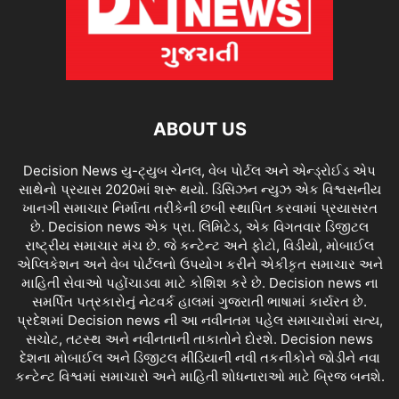
ABOUT US
Decision News યુ-ટ્યુબ ચેનલ, વેબ પોર્ટલ અને એન્ડ્રોઈડ એપ
સાથેનો પ્રયાસ 2020માં શરૂ થયો. ડિસિઝન ન્યુઝ એક વિશ્વસનીય
ખાનગી સમાચાર નિર્માતા તરીકેની છબી સ્થાપિત કરવામાં પ્રયાસરત
છે. Decision news એક પ્રા. લિમિટેડ, એક વિગતવાર ડિજીટલ
રાષ્ટ્રીય સમાચાર મંચ છે. જે કન્ટેન્ટ અને ફોટો, વિડીયો, મોબાઈલ
એપ્લિકેશન અને વેબ પોર્ટલનો ઉપયોગ કરીને એકીકૃત સમાચાર અને
માહિતી સેવાઓ પહોંચાડવા માટે કોશિશ કરે છે. Decision news ના
સમર્પિત પત્રકારોનું નેટવર્ક હાલમાં ગુજરાતી ભાષામાં કાર્યરત છે.
પ્રદેશમાં Decision news ની આ નવીનતમ પહેલ સમાચારોમાં સત્ય,
સચોટ, તટસ્થ અને નવીનતાની તાકાતોને દોરશે. Decision news
દેશના મોબાઈલ અને ડિજીટલ મીડિયાની નવી તકનીકોને જોડીને નવા
કન્ટેન્ટ વિશ્વમાં સમાચારો અને માહિતી શોધનારાઓ માટે બ્રિજ બનશે.