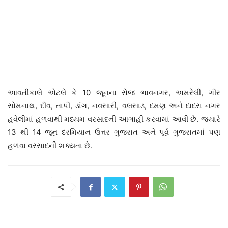
આવતીકાલે એટલે કે 10 જૂનના રોજ ભાવનગર, અમરેલી, ગીર
સોમનાથ, દીવ, તાપી, ડાંગ, નવસારી, વલસાડ, દમણ અને દાદરા નગર
હવેલીમાં હળવાથી મધ્યમ વરસાદની આગાહી કરવામાં આવી છે. જ્યારે
13 થી 14 જૂન દરમિયાન ઉત્તર ગુજરાત અને પૂર્વ ગુજરાતમાં પણ
હળવા વરસાદની શક્યતા છે.