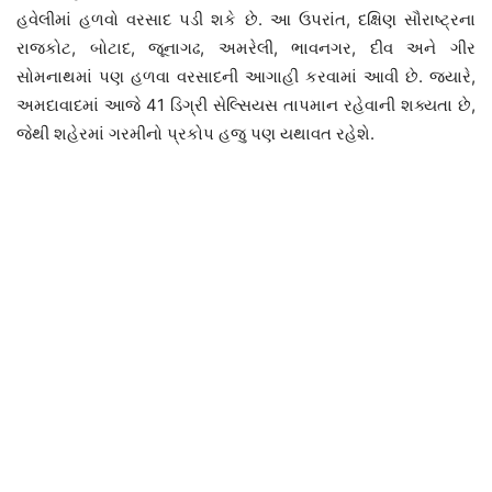
હવેલીમાં હળવો વરસાદ પડી શકે છે. આ ઉપરાંત, દક્ષિણ સૌરાષ્ટ્રના
રાજકોટ, બોટાદ, જૂનાગઢ, અમરેલી, ભાવનગર, દીવ અને ગીર
સોમનાથમાં પણ હળવા વરસાદની આગાહી કરવામાં આવી છે. જ્યારે,
અમદાવાદમાં આજે 41 ડિગ્રી સેલ્સિયસ તાપમાન રહેવાની શક્યતા છે,
જેથી શહેરમાં ગરમીનો પ્રકોપ હજુ પણ યથાવત રહેશે.