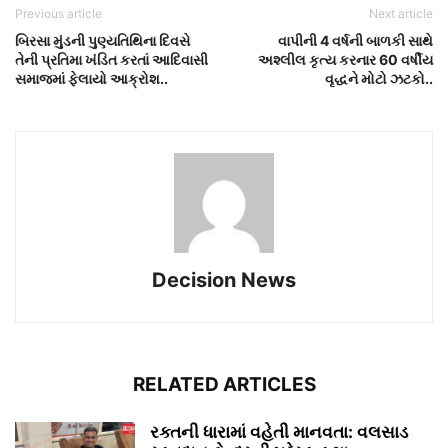
Previous article
Next article
બિરસા મુંડની પુણ્યતિથિના દિવસે
વાપીની 4 વર્ષની બાળકી સાથે
તેની પ્રતિમા ખંડિત કરતાં આદિવાસી
અશ્લીલ કૃત્ય કરનાર 60 વર્ષીય
સમાજમાં ફેલાયો આક્રોશ..
વૃદ્ધને મોટો ઝટકો..
Decision News
RELATED ARTICLES
રક્તની ધારામાં વહેતી માનવતા: વલસાડ