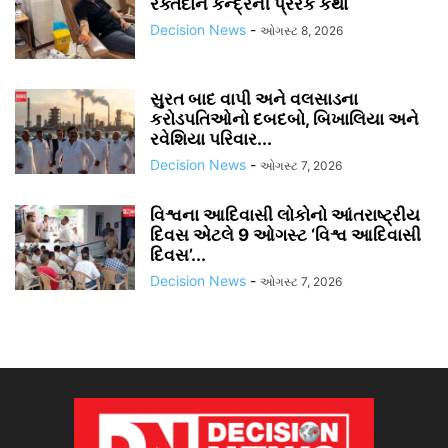
રક્તદાન કેન્દ્રની પ્રેરક કથા
Decision News
-
ઓગસ્ટ 8, 2026
સુરત બાદ વાપી અને વલસાડના
કરોડપતિઓનો દબદબો, બિખાલિયા અને
રવેશિયા પરિવાર...
Decision News
-
ઓગસ્ટ 7, 2026
વિશ્વના આદિવાસી લોકોનો આંતરાષ્ટ્રીય
દિવસ એટલે 9 ઓગસ્ટ ‘વિશ્વ આદિવાસી
દિવસ’...
Decision News
-
ઓગસ્ટ 7, 2026