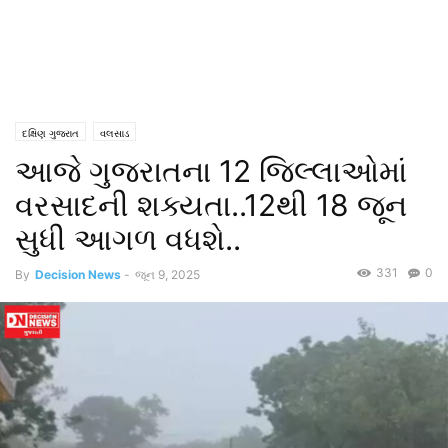
દક્ષિણ ગુજરાત
વલસાડ
આજે ગુજરાતના 12 જિલ્લાઓમાં
વરસાદની શક્યતા..12થી 18 જૂન
સુધી આગળ વધશે..
331
0
By
Decision News
-
જૂન 9, 2025