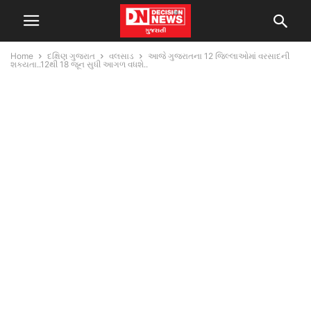
Home
દક્ષિણ ગુજરાત
વલસાડ
આજે ગુજરાતના 12 જિલ્લાઓમાં વરસાદની
શક્યતા..12થી 18 જૂન સુધી આગળ વધશે..