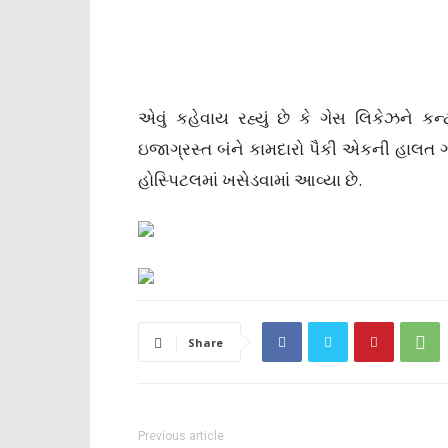
એવું કહેવાય રહ્યું છે કે ગેસ લિકેઝને 
ઇજાગ્રસ્ત બંને કામદારો પૈકી એકની હાલત ગં
હોસ્પિટલમાં ખસેડવામાં આવ્યા છે.
Share
Previous article