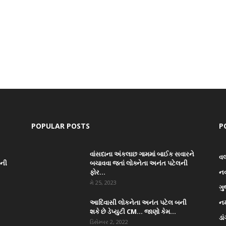
POPULAR POSTS
P
વાંસદાના અંકલાછ ગામમાં બાઈક સવારને
વ
ાની
બચાવવા જતાં લોક્નેતા અનંત પટેલની
ફોર...
ન
મે 25, 2023
ગુ
આદિવાસી લોકનેતા અનંત પટેલ બની
નર
શકે છે ડેપ્યુટી CM… જાણો કેમ...
ડા
ડિસેમ્બર 2, 2022