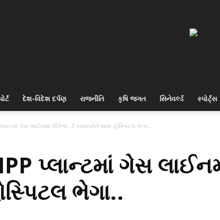
ોર્ટ
દેશ-વિદેશ દર્પણ
રાજનીતિ
કૃષિ જગત
સિનેવર્લ્ડ
સ્પોર્ટ્સ
લાન્ટમાં ગેસ લાઈનમાં લીકેજ.. 2 કામદારોને થયા હોસ્પિટલ ભેગા..
PP પ્લાન્ટમાં ગેસ લાઈનમ
ોસ્પિટલ ભેગા..