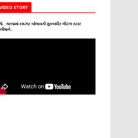
VIDEO STORY
ો.. ગરબામાં રમઝટ બોલાવતી મુકબધીર લીટલ સ્ટાર
ગીષાને..