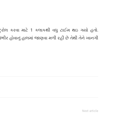
કન્ટ્રોલ કરવા માટે 1 કલાકથી વધુ ટાઈમ થઇ ગયો હતો.
ભીર હોવાનું હાલમાં જાણવા મળી રહી છે તેથી તેને ખાનગી
Next article