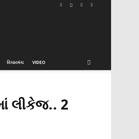
વિચારમંચ
VIDEO
ાં લીકેજ.. 2