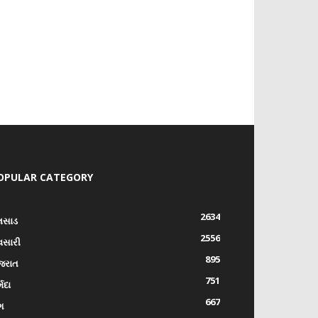
OPULAR CATEGORY
2634
લસાડ
2556
વસારી
895
જરાત
751
્મદા
667
ંગ