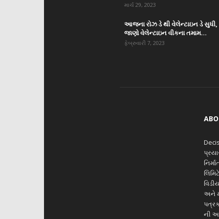
માર્ચ 29, 2023
આજના રોઝ ડે થી વેલેન્ટાઇન ડે સુધી,
જાણો વેલેન્ટાઇન વીકના તમામ...
ફેબ્રુવારી 7, 2023
ABO
Decis
પ્રય
નિર્મ
લિમિટ
વિડીય
અને મ
પત્રક
ની આ