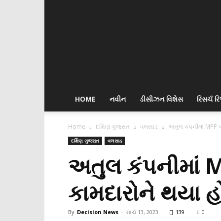
Decision
News
HOME
નવીન
ડીસીઝન વિશેસ
રિસર્ચ રિપ
Home
દક્ષિણ ગુજરાત
વલસાડ
અતુલ કંપનીમાં MPP પ્
દક્ષિણ ગુજરાત
વલસાડ
અતુલ કંપનીમાં M
કામદારોને થયા હ
By
Decision News
-
માર્ચ 13, 2023
139
0