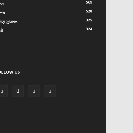
569
રત
520
રૂચ
325
્ષિણ ગુજરાત
324
પી
OLLOW US