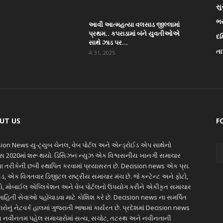
સુ
ભ
આવી આત્મહત્યા વલસાડ જીલ્લામાં
પ્રથમ.. કપરાડામાં બંને યુવતીઓએ
દક
સાથે ઝાડ પર...
તા
મે 31, 2025
UT US
F
ion News યુ-ટ્યુબ ચેનલ, વેબ પોર્ટલ અને એન્ડ્રોઈડ એપ સાથેનો
ાસ 2020માં શરૂ થયો. ડિસિઝન ન્યુઝ એક વિશ્વસનીય ખાનગી સમાચાર
ાતા તરીકેની છબી સ્થાપિત કરવામાં પ્રયાસરત છે. Decision news એક પ્રા.
ેડ, એક વિગતવાર ડિજીટલ રાષ્ટ્રીય સમાચાર મંચ છે. જે કન્ટેન્ટ અને ફોટો,
ો, મોબાઈલ એપ્લિકેશન અને વેબ પોર્ટલનો ઉપયોગ કરીને એકીકૃત સમાચાર
ાહિતી સેવાઓ પહોંચાડવા માટે કોશિશ કરે છે. Decision news ના સમર્પિત
ારોનું નેટવર્ક હાલમાં ગુજરાતી ભાષામાં કાર્યરત છે. પ્રદેશમાં Decision news
 નવીનતમ પહેલ સમાચારોમાં સત્ય, સચોટ, તટસ્થ અને નવીનતાની