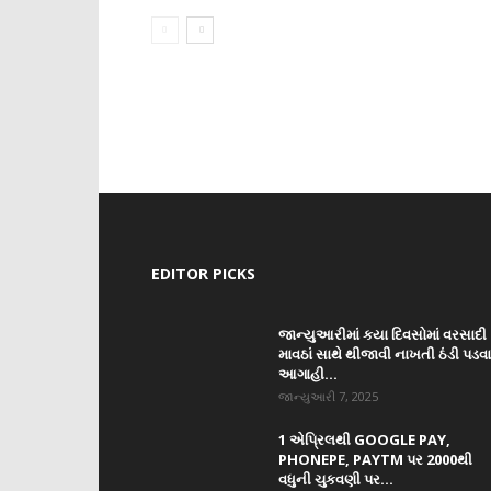
EDITOR PICKS
જાન્યુઆરીમાં કયા દિવસોમાં વરસાદી
માવઠાં સાથે થીજાવી નાખતી ઠંડી પડવ
આગાહી...
જાન્યુઆરી 7, 2025
1 એપ્રિલથી GOOGLE PAY,
PHONEPE, PAYTM પર 2000થી
વધુની ચુકવણી પર...