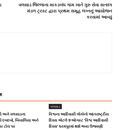
ા
વલસાડ જિલ્લાના માકડબંધ ગામ ખાતે ગુરુ સેવા સત્સંગ
મંડળ ટ્રસ્ટ દ્વારા પ્રથમ સમૂહ લગ્નનું આયોજન
કરવામાં આવ્યું
R
વલસાડ
પી અને વલસાડના
વિશ્વના આદિવાસી લોકોનો આંતરાષ્ટ્રીય
 દબદબો, બિખાલિયા અને
દિવસ એટલે 9 ઓગસ્ટ ‘વિશ્વ આદિવાસી
ાર ટોચ પર
દિવસ’ ધરમપુરમાં થશે ભવ્ય ઉજવણી