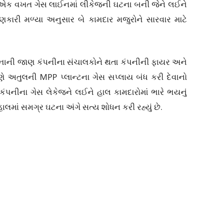
ી એક વખત ગેસ લાઈનમાં લીકેજની ઘટના બની જેને લઈને
કારી મળ્યા અનુસાર બે કામદાર મજુરોને સારવાર માટે
નાની જાણ કંપનીના સંચાલકોને થતા કંપનીની ફાયર અને
ોરણે અતુલની MPP પ્લાન્ટના ગેસ સપ્લાય બંધ કરી દેવાનો
કંપનીના ગેસ લેકેજને લઈને હાલ કામદારોમાં ભારે ભયનું
હાલમાં સમગ્ર ઘટના અંગે સત્ય શોધન કરી રહ્યું છે.