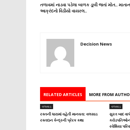
તળાવમાં નાડવા પડેલા બાળક ડૂબી જતાં મોત.. માતાન
આક્રંદનો વિડીયો વાયરલ..
Decision News
RELATED ARTICLES
MORE FROM AUTHO
વલસાડ
વલસાડ
રક્તની ધારામાં વહેતી માનવતા: વલસાડ
સુરત બાદ વા
રક્તદાન કેન્દ્રની પ્રેરક કથા
કરોડપતિઓનો
રવેશિયા પરિવ