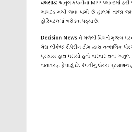
વલસાડ:
અતુલ કંપનીના MPP પ્લાન્ટમાં ફર
ભાગદડ મચી જવા પામી છે હાલમાં તાજા જાણ
હોસ્પિટલમાં ખસેડવા પડ્યા છે.
Decision News
ને મળેલી વિગતો મુજબ ઘટ
ગેસ લીકેજ રીપેરીંગ ટીમ દ્વારા તત્કાલિક ધ
પ્રયાસ હાથ ધરાયો હતો વારંવાર થતાં અતુલ 
વાતાવરણ ફેલાયું છે. કંપનીનું ઉચ્ચ પ્રસાશન 