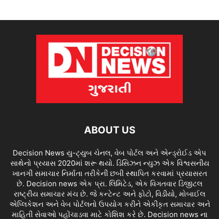
ABOUT US
Decision News યુ-ટ્યુબ ચેનલ, વેબ પોર્ટલ અને એન્ડ્રોઈડ એપ
સાથેનો પ્રયાસ 2020માં શરૂ થયો. ડિસિઝન ન્યુઝ એક વિશ્વસનીય
ખાનગી સમાચાર નિર્માતા તરીકેની છબી સ્થાપિત કરવામાં પ્રયાસરત
છે. Decision news એક પ્રા. લિમિટેડ, એક વિગતવાર ડિજીટલ
રાષ્ટ્રીય સમાચાર મંચ છે. જે કન્ટેન્ટ અને ફોટો, વિડીયો, મોબાઈલ
એપ્લિકેશન અને વેબ પોર્ટલનો ઉપયોગ કરીને એકીકૃત સમાચાર અને
માહિતી સેવાઓ પહોંચાડવા માટે કોશિશ કરે છે. Decision news ના