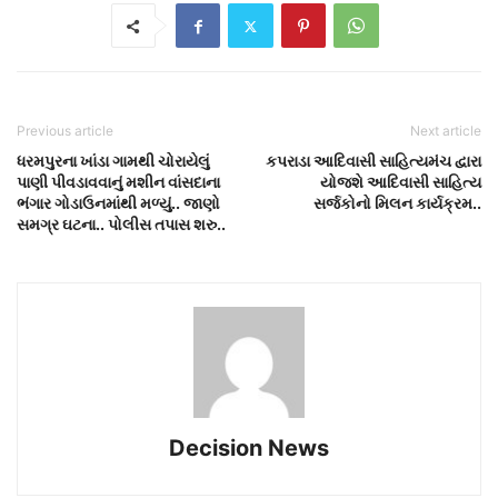
Previous article
Next article
ધરમપુરના ખાંડા ગામથી ચોરાયેલું
કપરાડા આદિવાસી સાહિત્યમંચ દ્વારા
પાણી પીવડાવવાનું મશીન વાંસદાના
યોજશે આદિવાસી સાહિત્ય
ભંગાર ગોડાઉનમાંથી મળ્યું.. જાણો
સર્જકોનો મિલન કાર્યક્રમ..
સમગ્ર ઘટના.. પોલીસ તપાસ શરુ..
Decision News