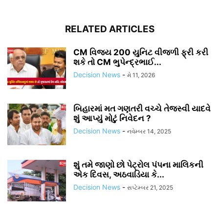
RELATED ARTICLES
CM વિજય 200 યુનિટ વીજળી ફ્રી કરી
શકે તો CM ભુપેન્દ્રભાઈ...
Decision News
-
મે 11, 2026
બિહારમાં મત ગણતરી વચ્ચે તેજસ્વી યાદવે
શું આપ્યું મોટું નિવેદન ?
Decision News
-
નવેમ્બર 14, 2025
શું તમે જાણો છો પેટ્રોલ પંપના માલિકની
એક દિવસ, અઠવાડિયા કે...
Decision News
-
સપ્ટેમ્બર 21, 2025