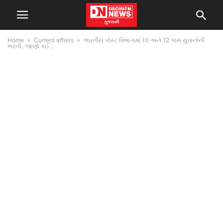
Home
Current affairs
ભારતીય પોસ્ટ વિભાગમાં 10 અને 12 પાસ યુવાનોની
ભરતી.. જાણો કઈ...