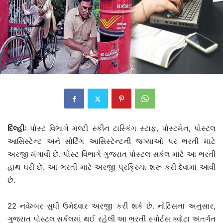
દિલ્હીઃ
પોસ્ટ વિભાગે મલ્ટી સ્કીન ટાસ્કિંગ સ્ટાફ, પોસ્ટમેન, પોસ્ટલ
આસિસ્ટેન્ટ અને સોર્ટિંગ આસિસ્ટેન્ટની જગ્યાઓ પર ભરતી માટે
અરજી મંગાવી છે. પોસ્ટ વિભાગે ગુજરાત પોસ્ટલ સર્કલ માટે આ ભરતી
હાથ ધરી છે. આ ભરતી માટે અરજી પ્રક્રિયા શરૂ કરી દેવામાં આવી
છે.
22 નવેમ્બર સુધી ઉમેદવાર અરજી કરી શકે છે. નોટિસના અનુસાર,
ગુજરાત પોસ્ટલ સર્કલમાં થઈ રહેલી આ ભરતી સ્પોર્ટસ ક્વોટા અંતર્ગત