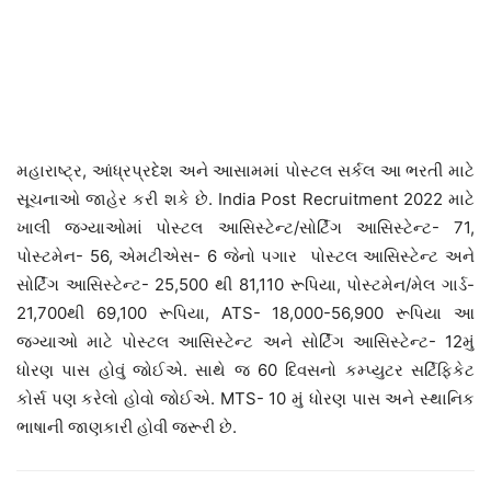
મહારાષ્ટ્ર, આંધ્રપ્રદેશ અને આસામમાં પોસ્ટલ સર્કલ આ ભરતી માટે
સૂચનાઓ જાહેર કરી શકે છે. India Post Recruitment 2022 માટે
ખાલી જગ્યાઓમાં
પોસ્ટલ આસિસ્ટેન્ટ/સોર્ટિંગ આસિસ્ટેન્ટ- 71,
પોસ્ટમેન- 56, એમટીએસ- 6 જેનો પગાર પોસ્ટલ આસિસ્ટેન્ટ અને
સોર્ટિંગ આસિસ્ટેન્ટ- 25,500 થી 81,110 રૂપિયા, પોસ્ટમેન/મેલ ગાર્ડ-
21,700થી 69,100 રૂપિયા, ATS- 18,000-56,900 રૂપિયા આ
જગ્યાઓ માટે પોસ્ટલ આસિસ્ટેન્ટ અને સોર્ટિંગ આસિસ્ટેન્ટ- 12મું
ધોરણ પાસ હોવું જોઈએ. સાથે જ 60 દિવસનો કમ્પ્યુટર સર્ટિફિકેટ
કોર્સ પણ કરેલો હોવો જોઈએ. MTS- 10 મું ધોરણ પાસ અને સ્થાનિક
ભાષાની જાણકારી હોવી જરૂરી છે.