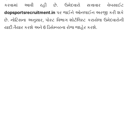
કરવામાં આવી રહી છે. ઉમેદવારો સત્તાવાર વેબસાઈટ
dopsportsrecruitment.in
પર જઈને ઓનલાઈન અરજી કરી શકે
છે. નોટિસના અનુસાર, પોસ્ટ વિભાગ શોર્ટલિસ્ટ કરાયેલા ઉમેદવારોની
યાદી તૈયાર કરશે અને 6 ડિસેમ્બરના રોજ જાહેર કરશે.