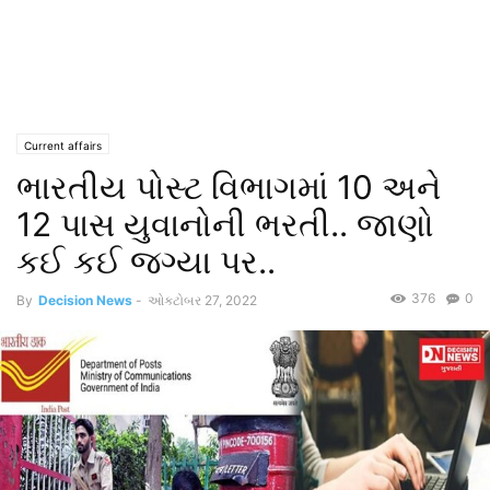
Current affairs
ભારતીય પોસ્ટ વિભાગમાં 10 અને
12 પાસ યુવાનોની ભરતી.. જાણો
કઈ કઈ જગ્યા પર..
376
0
By
Decision News
-
ઓક્ટોબર 27, 2022