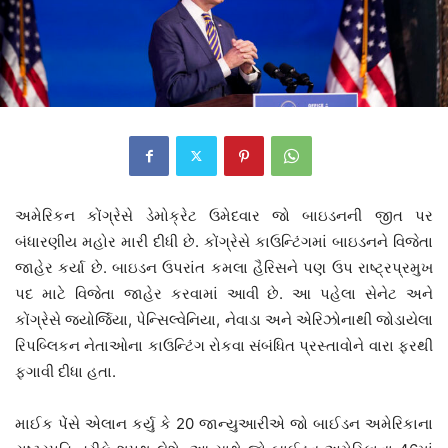
અમેરિકન કોંગ્રેસે ડેમોક્રેટ ઉમેદવાર જો બાઇડનની જીત પર
બંધારણીય મહોર મારી દીધી છે. કોંગ્રેસે કાઉન્ટિંગમાં બાઇડનને વિજેતા
જાહેર કર્યા છે. બાઇડન ઉપરાંત કમલા હૈરિસને પણ ઉપ રાષ્ટ્રપ્રમુખ
પદ માટે વિજેતા જાહેર કરવામાં આવી છે. આ પહેલા સેનેટ અને
કોંગ્રેસે જ્યોર્જિયા, પેન્સિલ્વેનિયા, નેવાડા અને એરિઝોનાથી જોડાયેલા
રિપબ્લિકન નેતાઓના કાઉન્ટિંગ રોકવા સંબંધિત પ્રસ્તાવોને વારા ફરથી
ફગાવી દીધા હતા.
માઈક પેંસે એલાન કર્યુ કે 20 જાન્યુઆરીએ જો બાઈડન અમેરિકાના