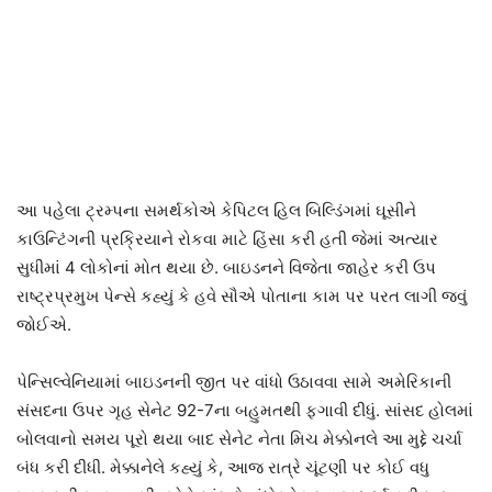
આ પહેલા ટ્રમ્પના સમર્થકોએ કેપિટલ હિલ બિલ્ડિંગમાં ઘૂસીને
કાઉન્ટિંગની પ્રક્રિયાને રોકવા માટે હિંસા કરી હતી જેમાં અત્યાર
સુધીમાં 4 લોકોનાં મોત થયા છે. બાઇડનને વિજેતા જાહેર કરી ઉપ
રાષ્ટ્રપ્રમુખ પેન્સે કહ્યું કે હવે સૌએ પોતાના કામ પર પરત લાગી જવું
જોઈએ.
પેન્સિલ્વેનિયામાં બાઇડનની જીત પર વાંધો ઉઠાવવા સામે અમેરિકાની
સંસદના ઉપર ગૃહ સેનેટ 92-7ના બહુમતથી ફગાવી દીધું. સાંસદ હોલમાં
બોલવાનો સમય પૂરો થયા બાદ સેનેટ નેતા મિચ મેક્કોનલે આ મુદ્દે ચર્ચા
બંધ કરી દીધી. મેક્કાનેલે કહ્યું કે, આજ રાત્રે ચૂંટણી પર કોઈ વધુ