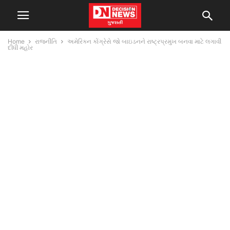
Home
રાજનીતિ
અમેરિકન કોંગ્રેસે જો બાઇડનને રાષ્ટ્રપ્રમુખ બનવા માટે લગાવી
દીધી મહોર