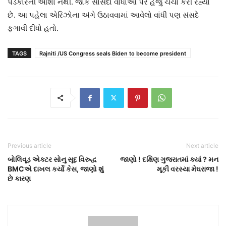
પડકારની આશા નથી. જોકે સાંસદો વાંધોઓ પર હજુ ચર્ચા કરી રહ્યા
છે. આ પહેલા એરિઝોના અંગે ઉઠાવવામાં આવેલો વાંધી પણ સંસદે
ફગાવી દીધો હતો.
TAGS
Rajniti /US Congress seals Biden to become president
Previous article
Next article
બોલિવૂડ એક્ટર સોનુ સૂદ વિરુદ્ધ
જાણો ! દક્ષિણ ગુજરાતમાં ક્યાં ? મન
BMCએ દાખલ કર્યો કેસ, જાણો શું
મૂકી વરસ્યા મેઘરાજા !
છે કારણ