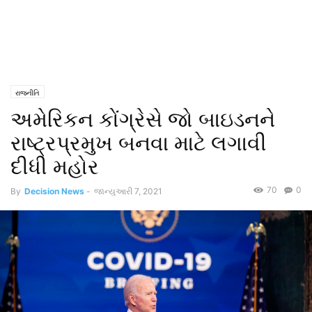
રાજનીતિ
અમેરિકન કોંગ્રેસે જો બાઇડનને
રાષ્ટ્રપ્રમુખ બનવા માટે લગાવી
દીધી મહોર
70
0
By
Decision News
-
જાન્યુઆરી 7, 2021