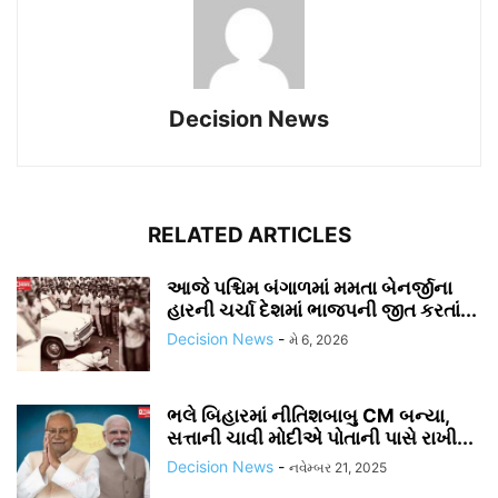
Decision News
RELATED ARTICLES
આજે પશ્ચિમ બંગાળમાં મમતા બેનર્જીના
હારની ચર્ચા દેશમાં ભાજપની જીત કરતાં...
Decision News
-
મે 6, 2026
ભલે બિહારમાં નીતિશબાબુ CM બન્યા,
સત્તાની ચાવી મોદીએ પોતાની પાસે રાખી...
Decision News
-
નવેમ્બર 21, 2025