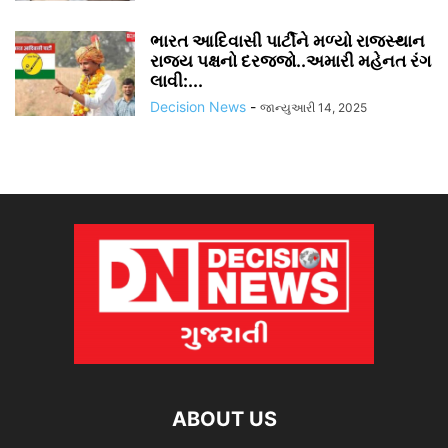
ભારત આદિવાસી પાર્ટીને મળ્યો રાજસ્થાન
રાજ્ય પક્ષનો દરજ્જો..અમારી મહેનત રંગ
લાવી:...
Decision News
-
જાન્યુઆરી 14, 2025
ABOUT US