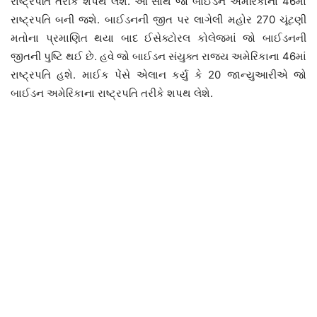
રાષ્ટ્રપતિ તરીકે શપથ લેશે. આ સાથે જો બાઈડન અમેરિકાના 46માં
રાષ્ટ્રપતિ બની જશે. બાઈડનની જીત પર લાગેલી મહોર 270 ચૂંટણી
મતોના પ્રમાણિત થયા બાદ ઈસેક્ટોરલ કોલેજમાં જો બાઈડનની
જીતની પુષ્ટિ થઈ છે. હવે જો બાઈડન સંયુક્ત રાજ્ય અમેરિકાના 46માં
રાષ્ટ્રપતિ હશે. માઈક પેંસે એલાન કર્યુ કે 20 જાન્યુઆરીએ જો
બાઈડન અમેરિકાના રાષ્ટ્રપતિ તરીકે શપથ લેશે.