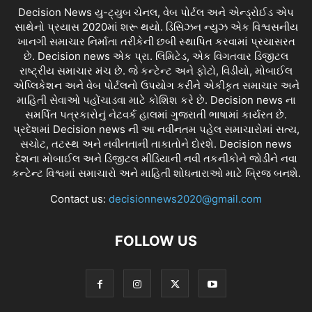
Decision News યુ-ટ્યુબ ચેનલ, વેબ પોર્ટલ અને એન્ડ્રોઈડ એપ
સાથેનો પ્રયાસ 2020માં શરૂ થયો. ડિસિઝન ન્યુઝ એક વિશ્વસનીય
ખાનગી સમાચાર નિર્માતા તરીકેની છબી સ્થાપિત કરવામાં પ્રયાસરત
છે. Decision news એક પ્રા. લિમિટેડ, એક વિગતવાર ડિજીટલ
રાષ્ટ્રીય સમાચાર મંચ છે. જે કન્ટેન્ટ અને ફોટો, વિડીયો, મોબાઈલ
એપ્લિકેશન અને વેબ પોર્ટલનો ઉપયોગ કરીને એકીકૃત સમાચાર અને
માહિતી સેવાઓ પહોંચાડવા માટે કોશિશ કરે છે. Decision news ના
સમર્પિત પત્રકારોનું નેટવર્ક હાલમાં ગુજરાતી ભાષામાં કાર્યરત છે.
પ્રદેશમાં Decision news ની આ નવીનતમ પહેલ સમાચારોમાં સત્ય,
સચોટ, તટસ્થ અને નવીનતાની તાકાતોને દોરશે. Decision news
દેશના મોબાઈલ અને ડિજીટલ મીડિયાની નવી તકનીકોને જોડીને નવા
કન્ટેન્ટ વિશ્વમાં સમાચારો અને માહિતી શોધનારાઓ માટે બ્રિજ બનશે.
Contact us:
decisionnews2020@gmail.com
FOLLOW US