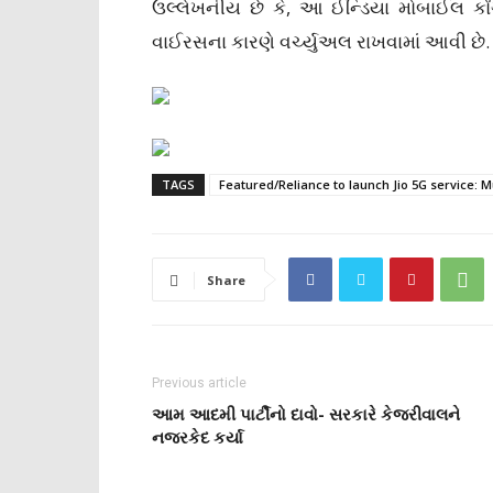
ઉલ્લેખનીય છે કે, આ ઈન્ડિયા મોબાઈલ કોંગ્
વાઈરસના કારણે વર્ચ્યુઅલ રાખવામાં આવી છે.
TAGS
Featured/Reliance to launch Jio 5G service:
Share
Previous article
આમ આદમી પાર્ટીનો દાવો- સરકારે કેજરીવાલને
નજરકેદ કર્યા