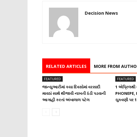
Decision News
RELATED ARTICLES
MORE FROM AUTHO
FEATURED
FEATURED
જાન્યુઆરીમાં કયા દિવસોમાં વરસાદી
1 એપ્રિલથ
માવઠાં સાથે થીજાવી નાખતી ઠંડી પડવાની
PHONEPE, P
આગાહી કરતાં અંબાલાલ પટેલ
ચુકવણી પર 1