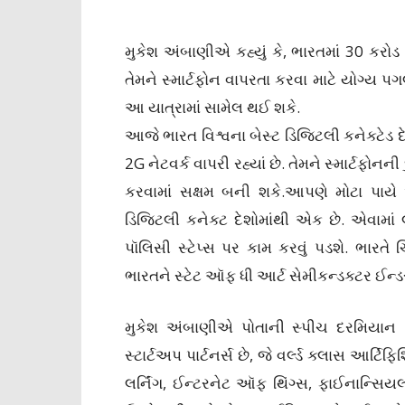
મુકેશ અંબાણીએ કહ્યું કે, ભારતમાં 30 કરોડ
તેમને સ્માર્ટફોન વાપરતા કરવા માટે યોગ્ય 
આ યાત્રામાં સામેલ થઈ શકે.
આજે ભારત વિશ્વના બેસ્ટ ડિજિટલી કનેક્ટેડ દ
2G નેટવર્ક વાપરી રહ્યાં છે. તેમને સ્માર્ટફો
કરવામાં સક્ષમ બની શકે.આપણે મોટા પાયે
ડિજિટલી કનેક્ટ દેશોમાંથી એક છે. એવામાં 
પૉલિસી સ્ટેપ્સ પર કામ કરવું પડશે. ભારતે ચિ
ભારતને સ્ટેટ ઑફ ધી આર્ટ સેમીકન્ડક્ટર ઈન્ડસ
મુકેશ અંબાણીએ પોતાની સ્પીચ દરમિયાન ર
સ્ટાર્ટઅપ પાર્ટનર્સ છે, જે વર્લ્ડ ક્લાસ આર્ટ
લર્નિંગ, ઈન્ટરનેટ ઑફ થિંગ્સ, ફાઈનાન્સિયલ 