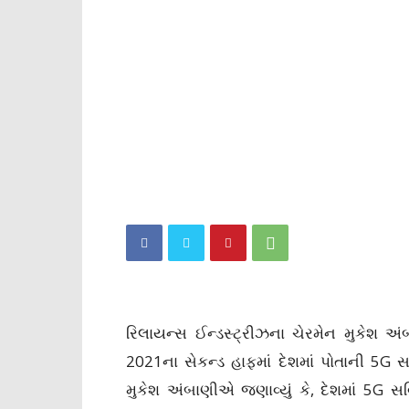
રિલાયન્સ ઈન્ડસ્ટ્રીઝના ચેરમેન મુકેશ અ
2021ના સેકન્ડ હાફમાં દેશમાં પોતાની 5G સ
મુકેશ અંબાણીએ જણાવ્યું કે, દેશમાં 5G સર્