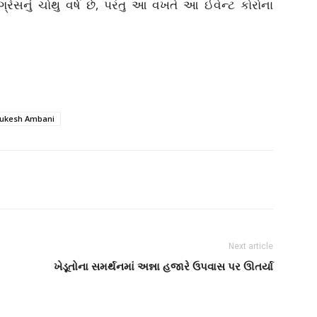
રેસનું ચોથુ વર્ષ છે, પરંતુ આ વખતે આ ઈવેન્ટ કોરોના
 Mukesh Ambani
Next article
ખેડૂતોના સમર્થનમાં અન્ના હજારે ઉપવાસ પર ઊતર્યા