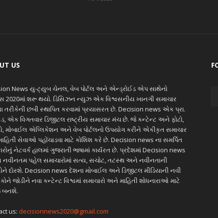
UT US
F
ion News યુ-ટ્યુબ ચેનલ, વેબ પોર્ટલ અને એન્ડ્રોઈડ એપ સાથેનો
ાસ 2020માં શરૂ થયો. ડિસિઝન ન્યુઝ એક વિશ્વસનીય ખાનગી સમાચાર
ાતા તરીકેની છબી સ્થાપિત કરવામાં પ્રયાસરત છે. Decision news એક પ્રા.
ેડ, એક વિગતવાર ડિજીટલ રાષ્ટ્રીય સમાચાર મંચ છે. જે કન્ટેન્ટ અને ફોટો,
ો, મોબાઈલ એપ્લિકેશન અને વેબ પોર્ટલનો ઉપયોગ કરીને એકીકૃત સમાચાર
ાહિતી સેવાઓ પહોંચાડવા માટે કોશિશ કરે છે. Decision news ના સમર્પિત
ારોનું નેટવર્ક હાલમાં ગુજરાતી ભાષામાં કાર્યરત છે. પ્રદેશમાં Decision news
 નવીનતમ પહેલ સમાચારોમાં સત્ય, સચોટ, તટસ્થ અને નવીનતાની
ોને દોરશે. Decision news દેશના મોબાઈલ અને ડિજીટલ મીડિયાની નવી
ોને જોડીને નવા કન્ટેન્ટ વિશ્વમાં સમાચારો અને માહિતી શોધનારાઓ માટે
 બનશે.
act us:
decisionnews2020@gmail.com