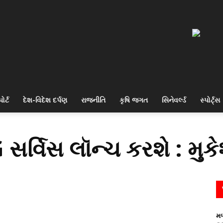
ોર્ટ
દેશ-વિદેશ દર્પણ
રાજનીતિ
કૃષિ જગત
સિનેવર્લ્ડ
સ્પોર્ટ્સ
 સર્વિસ લૉન્ચ કરશે : મુ
મળ