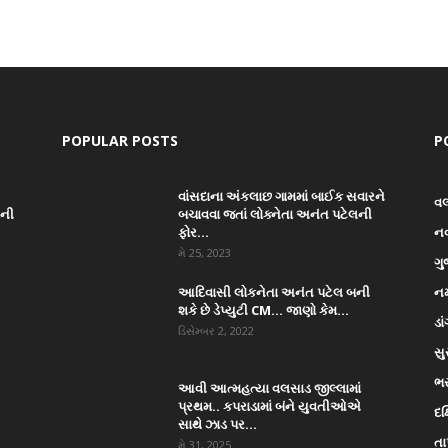
POPULAR POSTS
P
વાંસદાના અંકલાછ ગામમાં બાઈક સવારને
વ
ાની
બચાવવા જતાં લોક્નેતા અનંત પટેલની
ફોર...
ન
મે 25, 2023
ગુ
આદિવાસી લોકનેતા અનંત પટેલ બની
નર
શકે છે ડેપ્યુટી CM… જાણો કેમ...
ડા
ડિસેમ્બર 2, 2022
સુ
ભ
આવી આત્મહત્યા વલસાડ જીલ્લામાં
પ્રથમ.. કપરાડામાં બંને યુવતીઓએ
દક
સાથે ઝાડ પર...
તા
મે 31, 2025