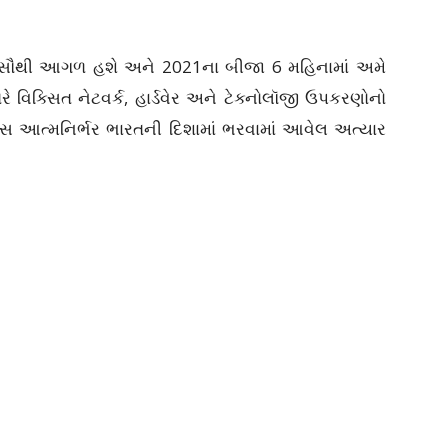
ાં Jio સૌથી આગળ હશે અને 2021ના બીજા 6 મહિનામાં અમે
રે વિક્સિત નેટવર્ક, હાર્ડવેર અને ટેક્નોલૉજી ઉપકરણોનો
વિસ આત્મનિર્ભર ભારતની દિશામાં ભરવામાં આવેલ અત્યાર