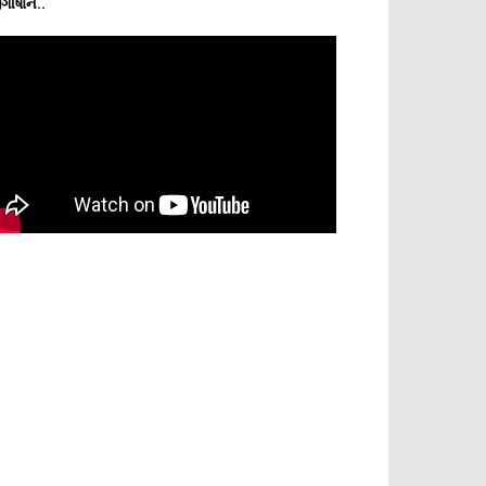
ગીષાને..