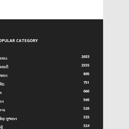
OPULAR CATEGORY
2633
લસાડ
2555
વસારી
895
જરાત
751
્મદા
666
ંગ
569
રત
520
રૂચ
325
્ષિણ ગુજરાત
324
પી