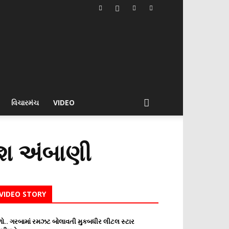
વિચારમંચ
VIDEO
કેશ અંબાણી
VIDEO STORY
ો.. ગરબામાં રમઝટ બોલાવતી મુકબધીર લીટલ સ્ટાર