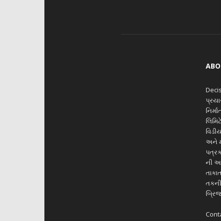
ABO
Decis
પ્રય
નિર્મ
લિમિટ
વિડીય
અને મ
પત્રક
ની આ
તાકાત
તકનીક
બ્રિજ
Cont