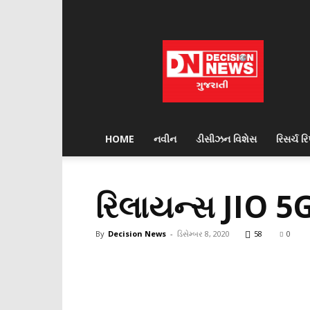
Decision
News
HOME
નવીન
ડીસીઝન વિશેસ
રિસર્ચ રિપ
રિલાયન્સ JIO 5G
By
Decision News
-
ડિસેમ્બર 8, 2020
58
0