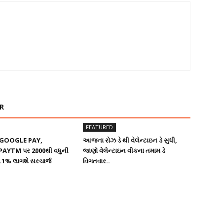
R
FEATURED
ી GOOGLE PAY,
આજના રોઝ ડે થી વેલેન્ટાઇન ડે સુધી,
AYTM પર 2000થી વધુની
જાણો વેલેન્ટાઇન વીકના તમામ ડે
.1% લાગશે સરચાર્જ
વિગતવાર..