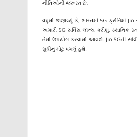
નીતિઓની જરૂરત છે.
વધુમાં જણાવ્યું કે, ભારતમાં 5G ક્રાંતિમ
અમારી 5G સર્વિસ લૉન્ચ કરીશું. સ્થાનિક સ્ત
તેમાં ઉપયોગ કરવામાં આવશે. Jio 5Gની સર્
સુધીનું મોટું પગલું હશે.