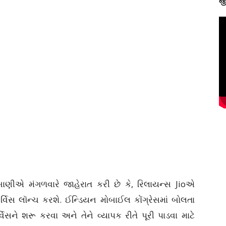
જી
ંબાણીએ મંગળવારે જાહેરાત કરી છે કે, રિલાયન્સ Jioએ
ર્વિસ લૉન્ચ કરશે. ઈન્ડિયન મોબાઈલ કોંગ્રેસમાં બોલતા
વિસને શરૂ કરવા અને તેને વ્યાપક રીતે પૂરી પાડવા માટે