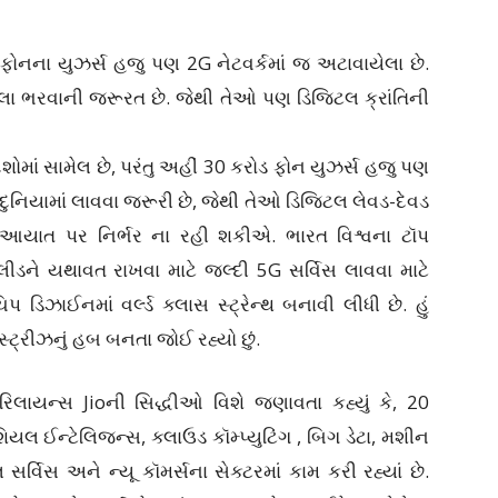
 ફોનના યુઝર્સ હજુ પણ 2G નેટવર્કમાં જ અટાવાયેલા છે.
પગલા ભરવાની જરૂરત છે. જેથી તેઓ પણ ડિજિટલ ક્રાંતિની
ેશોમાં સામેલ છે, પરંતુ અહીં 30 કરોડ ફોન યુઝર્સ હજુ પણ
નની દુનિયામાં લાવવા જરૂરી છે, જેથી તેઓ ડિજિટલ લેવડ-દેવડ
 આયાત પર નિર્ભર ના રહી શકીએ. ભારત વિશ્વના ટૉપ
લીડને યથાવત રાખવા માટે જલ્દી 5G સર્વિસ લાવવા માટે
પ ડિઝાઈનમાં વર્લ્ડ ક્લાસ સ્ટ્રેન્થ બનાવી લીધી છે. હું
્ટ્રીઝનું હબ બનતા જોઈ રહ્યો છું.
િલાયન્સ Jioની સિદ્ધીઓ વિશે જણાવતા કહ્યું કે, 20
િફિશિયલ ઈન્ટેલિજન્સ, ક્લાઉડ કૉમ્પ્યુટિંગ , બિગ ડેટા, મશીન
સર્વિસ અને ન્યૂ કૉમર્સના સેક્ટરમાં કામ કરી રહ્યાં છે.