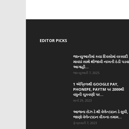
EDITOR PICKS
જાન્યુઆરીમાં કયા દિવસોમાં વરસાદી
માવઠાં સાથે થીજાવી નાખતી ઠંડી પડવ
આગાહી...
જાન્યુઆરી 7, 2025
1 એપ્રિલથી GOOGLE PAY,
PHONEPE, PAYTM પર 2000થી
વધુની ચુકવણી પર...
માર્ચ 29, 2023
આજના રોઝ ડે થી વેલેન્ટાઇન ડે સુધી,
જાણો વેલેન્ટાઇન વીકના તમામ...
ફેબ્રુવારી 7, 2023