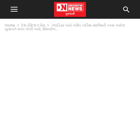
Home
દેશ-વિદેશ દર્પણ
ઝઘડિયા પાસે નર્મદા નદીમાં માછીમારી કરવા ગયેલા
યુવાનને મગર ખેંચી ગયો, શોધખોળ...