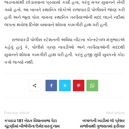
જડબામાંથી છોડાવવાના પ્રયાસો કર્યાં હતા, પરંતુ મગર યુવાનને ખેંચી
ગયો હતો. આ બાબતે સ્થાનિક લોકોએ રાજપારડી પોલીસને જાણ કરી
હતી અને જૂના પોરા ગામના સ્થાનિક તરવૈયાઓની મદદ લઇને નદીમાં
લાપતા થયેલા દિનેશ વસાવાને શોધવા કામગીરી હાથ ધરી હતી.
રાજપારડી પોલીસ સ્ટેશનની અવિધા બીટના કોન્સ્ટેબલ મંગુભાઇએ
કહેવું હતું કે, પોલીસે ત્રણ નાવડીઓ અને તરવૈયાઓની મદદથી
યુવાનને શોધવા કામગીરી હાથ ધરી હતી. પરંતુ હજી સુધી યુવકનો કોઇ
પત્તો લાગ્યો નથી.
Previous article
Next article
કપરાડા 181 બેઠક વિધાનસભા પેટા
બંગાળની ખાડીમાં લૉ પ્રેશર
ચૂંટણીમાં બીજેપીના ઉમેદવારનું નામ
સર્જાવાથી ગુજરાતમાં ફરીવાર