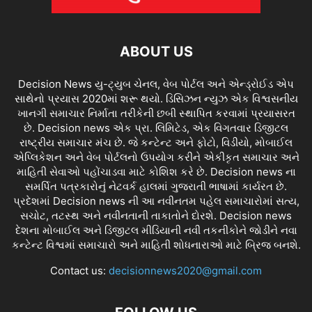
ABOUT US
Decision News યુ-ટ્યુબ ચેનલ, વેબ પોર્ટલ અને એન્ડ્રોઈડ એપ
સાથેનો પ્રયાસ 2020માં શરૂ થયો. ડિસિઝન ન્યુઝ એક વિશ્વસનીય
ખાનગી સમાચાર નિર્માતા તરીકેની છબી સ્થાપિત કરવામાં પ્રયાસરત
છે. Decision news એક પ્રા. લિમિટેડ, એક વિગતવાર ડિજીટલ
રાષ્ટ્રીય સમાચાર મંચ છે. જે કન્ટેન્ટ અને ફોટો, વિડીયો, મોબાઈલ
એપ્લિકેશન અને વેબ પોર્ટલનો ઉપયોગ કરીને એકીકૃત સમાચાર અને
માહિતી સેવાઓ પહોંચાડવા માટે કોશિશ કરે છે. Decision news ના
સમર્પિત પત્રકારોનું નેટવર્ક હાલમાં ગુજરાતી ભાષામાં કાર્યરત છે.
પ્રદેશમાં Decision news ની આ નવીનતમ પહેલ સમાચારોમાં સત્ય,
સચોટ, તટસ્થ અને નવીનતાની તાકાતોને દોરશે. Decision news
દેશના મોબાઈલ અને ડિજીટલ મીડિયાની નવી તકનીકોને જોડીને નવા
કન્ટેન્ટ વિશ્વમાં સમાચારો અને માહિતી શોધનારાઓ માટે બ્રિજ બનશે.
Contact us:
decisionnews2020@gmail.com