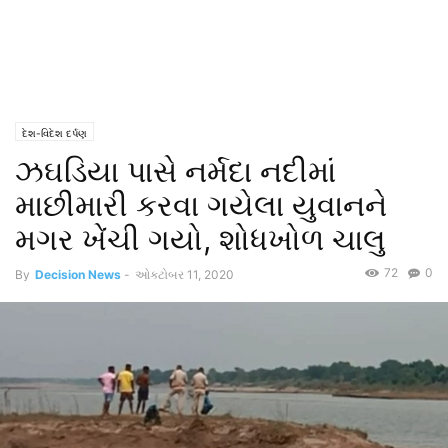
દેશ-વિદેશ દર્પણ
ઝઘડિયા પાસે નર્મદા નદીમાં
માછીમારી કરવા ગયેલા યુવાનને
મગર ખેંચી ગયો, શોધખોળ ચાલુ
72
0
By
Decision News
-
ઓક્ટોબર 11, 2020