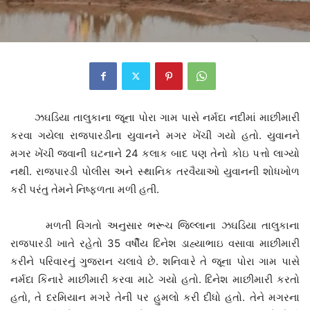
ઝઘડિયા તાલુકાના જૂના પોરા ગામ પાસે નર્મદા નદીમાં માછીમારી
કરવા ગયેલા રાજપારડીના યુવાનને મગર ખેંચી ગયો હતો. યુવાનને
મગર ખેંચી જવાની ઘટનાને 24 કલાક બાદ પણ તેનો કોઇ પત્તો લાગ્યો
નથી. રાજપારડી પોલીસ અને સ્થાનિક તરવૈયાઓ યુવાનની શોધખોળ
કરી પરંતુ તેમને નિષ્ફળતા મળી હતી.
મળતી વિગતો અનુસાર ભરૂચ જિલ્લાના ઝઘડિયા તાલુકાના‌
રાજપારડી ખાતે રહેતો 35 વર્ષીય દિનેશ ડાહ્યાભાઇ વસાવા માછીમારી
કરીને પરિવારનું ગુજરાન ચલાવે છે. શનિવારે તે જૂના પોરા ગામ પાસે
નર્મદા કિનારે માછીમારી કરવા માટે ગયો હતો. દિનેશ માછીમારી કરતો
હતો, તે દરમિયાન મગરે તેની પર હુમલો કરી દીધો હતો. તેને મગરના