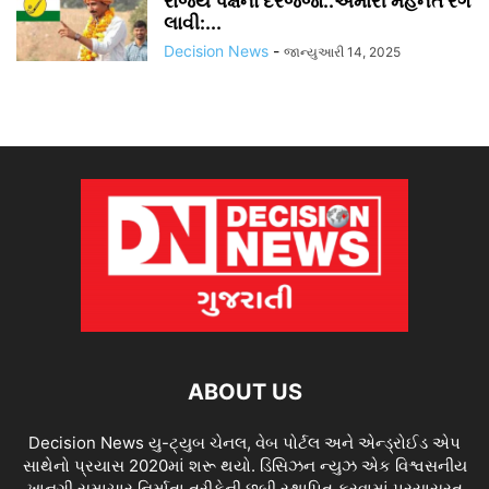
રાજ્ય પક્ષનો દરજ્જો..અમારી મહેનત રંગ
લાવી:...
Decision News
-
જાન્યુઆરી 14, 2025
ABOUT US
Decision News યુ-ટ્યુબ ચેનલ, વેબ પોર્ટલ અને એન્ડ્રોઈડ એપ
સાથેનો પ્રયાસ 2020માં શરૂ થયો. ડિસિઝન ન્યુઝ એક વિશ્વસનીય
ખાનગી સમાચાર નિર્માતા તરીકેની છબી સ્થાપિત કરવામાં પ્રયાસરત