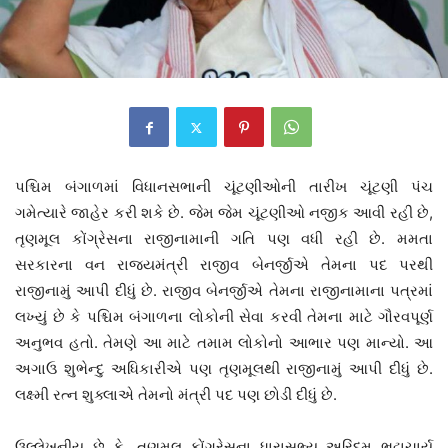
પશ્ચિમ બંગાળમાં વિધાનસભાની ચૂંટણીઓની તારીખ ચૂંટણી પંચ
ગમેત્યારે જાહેર કરી શકે છે. જેમ જેમ ચૂંટણીઓ નજીક આવી રહી છે,
તૃણમૂલ કોંગ્રેસના રાજીનામાની ગતિ પણ વધી રહી છે. મમતા
સરકારના વન રાજ્યમંત્રી રાજીવ બેનર્જીએ તેમના પદ પરથી
રાજીનામું આપી દીધું છે. રાજીવ બેનર્જીએ તેમના રાજીનામાના પત્રમાં
લખ્યું છે કે પશ્ચિમ બંગાળના લોકોની સેવા કરવી તેમના માટે ગૌરવપૂર્ણ
અનુભવ હતો. તેમણે આ માટે તમામ લોકોનો આભાર પણ માન્યો. આ
અગાઉ શુભેન્દુ અધિકારીએ પણ તૃણમૂલથી રાજીનામું આપી દીધું છે.
લક્ષ્‍મી રત્ન શુક્લાએ તેમનો મંત્રી પદ પણ છોડી દીધું છે.
ઉલ્લેખનીય છે કે, તૃણમૂલ કોંગ્રેસના ધારાસભ્ય અરિંદમ ભટ્ટાચાર્ય