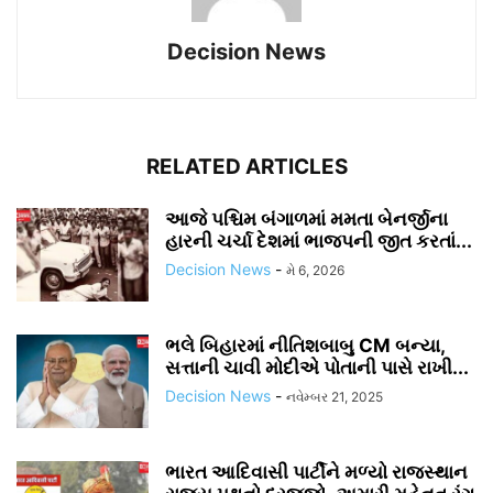
Decision News
RELATED ARTICLES
આજે પશ્ચિમ બંગાળમાં મમતા બેનર્જીના
હારની ચર્ચા દેશમાં ભાજપની જીત કરતાં...
Decision News
-
મે 6, 2026
ભલે બિહારમાં નીતિશબાબુ CM બન્યા,
સત્તાની ચાવી મોદીએ પોતાની પાસે રાખી...
Decision News
-
નવેમ્બર 21, 2025
ભારત આદિવાસી પાર્ટીને મળ્યો રાજસ્થાન