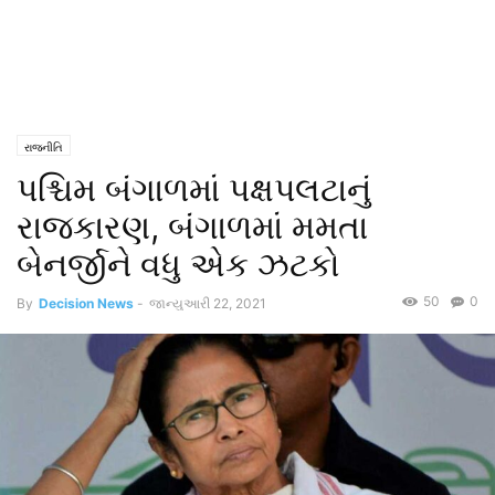
રાજનીતિ
પશ્ચિમ બંગાળમાં પક્ષપલટાનું
રાજકારણ, બંગાળમાં મમતા
બેનર્જીને વધુ એક ઝટકો
50
0
By
Decision News
-
જાન્યુઆરી 22, 2021