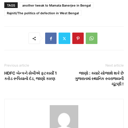
TAGS
another tweak to Mamata Banerjee in Bengal
Rajniti/The politics of defection in West Bengal
Previous article
Next article
HDFC બેન્કને સેબીએ ફટકાર્યો 1
જાણો : ક્યારે યોજાશે શકે છે
કરોડ રૂપિયાનો દંડ, જાણો કારણ
ગુજરાતમાં સ્થાનિક સ્વરાજ્યની
ચૂંટણી !