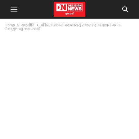
Home
રાજનીતિ
પશ્ચિમ બંગાળમાં પક્ષપલટાનું રાજકારણ, બંગાળમાં મમતા
બેનર્જીને વધુ એક ઝટકો