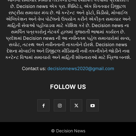
છે. Decision news એક પ્રા. લિમિટેડ, એક વિગતવાર ડિજીટલ
રાષ્ટ્રીય સમાચાર મંચ છે. જે કન્ટેન્ટ અને ફોટો, વિડીયો, મોબાઈલ
એપ્લિકેશન અને વેબ પોર્ટલનો ઉપયોગ કરીને એકીકૃત સમાચાર અને
માહિતી સેવાઓ પહોંચાડવા માટે કોશિશ કરે છે. Decision news ના
સમર્પિત પત્રકારોનું નેટવર્ક હાલમાં ગુજરાતી ભાષામાં કાર્યરત છે.
પ્રદેશમાં Decision news ની આ નવીનતમ પહેલ સમાચારોમાં સત્ય,
સચોટ, તટસ્થ અને નવીનતાની તાકાતોને દોરશે. Decision news
દેશના મોબાઈલ અને ડિજીટલ મીડિયાની નવી તકનીકોને જોડીને નવા
કન્ટેન્ટ વિશ્વમાં સમાચારો અને માહિતી શોધનારાઓ માટે બ્રિજ બનશે.
Contact us:
decisionnews2020@gmail.com
FOLLOW US
© Decision News