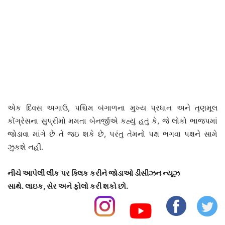
એક દિવસ અગાઉ, પશ્ચિમ બંગાળના મુખ્ય પ્રધાન અને તૃણમૂલ
કોંગ્રેસના સુપ્રીમો મમતા બેનર્જીએ કહ્યું હતું કે, જે લોકો ભાજપમાં
જોડાવા માંગે છે તે જઇ શકે છે, પરંતુ તેમનો પક્ષ ભગવા પક્ષને સામે
ઝુકશે નહીં.
નીચે આપેલી લીંક પર ક્લિક કરીને જોડાઓ ડીસીઝન ન્યૂઝ
સાથે.
લાઇક, સેર અને ફોલો કરી શકો છો.