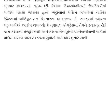
બુધવારે ભાજપના મહામંત્રી કૈલાશ વિજયવર્ગીયની ઉપસ્થિતિમાં
ભાજપ પક્ષમાં જોડાયા હતા. ભટ્ટાચાર્ય પશ્ચિમ બંગાળના નાડિયા
જિલ્લામાં શાંતિપુર મત વિસ્તારના ધારાસભ્ય છે. ભાજપમાં જોડાતા
ભટ્ટાચાર્યએ આરોપ લગાવ્યો કે તૃણમૂલ કોંગ્રેસમાં તેમને સ્વતંત્ર રીતે
કામ કરવાની મંજૂરી નથી અને મમતા બેનર્જીની આગેવાનીવાળી પાર્ટીમાં
પશ્ચિમ બંગાળ અને રાજ્યના યુવાનો માટે કોઈ દ્રષ્ટિ નથી.