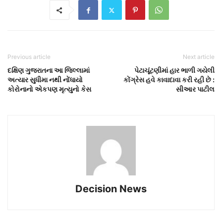
Previous article
Next article
દક્ષિણ ગુજરાતના આ જિલ્લામાં
પેટાચૂંટણીમાં હાર ભાળી ગયેલી
અત્યાર સુધીમા નથી નોંધાયો
કોંગ્રેસ હવે કાવાદાવા કરી રહી છે :
કોરોનાનો એકપણ મૃત્યુનો કેસ
સીઆર પાટીલ
Decision News