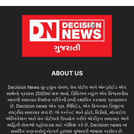
ABOUT US
Decision News યુ-ટ્યુબ ચેનલ, વેબ પોર્ટલ અને એન્ડ્રોઈડ એપ
સાથેનો પ્રયાસ 2020માં શરૂ થયો. ડિસિઝન ન્યુઝ એક વિશ્વસનીય
ખાનગી સમાચાર નિર્માતા તરીકેની છબી સ્થાપિત કરવામાં પ્રયાસરત
છે. Decision news એક પ્રા. લિમિટેડ, એક વિગતવાર ડિજીટલ
રાષ્ટ્રીય સમાચાર મંચ છે. જે કન્ટેન્ટ અને ફોટો, વિડીયો, મોબાઈલ
એપ્લિકેશન અને વેબ પોર્ટલનો ઉપયોગ કરીને એકીકૃત સમાચાર અને
માહિતી સેવાઓ પહોંચાડવા માટે કોશિશ કરે છે. Decision news ના
સમર્પિત પત્રકારોનું નેટવર્ક હાલમાં ગુજરાતી ભાષામાં કાર્યરત છે.