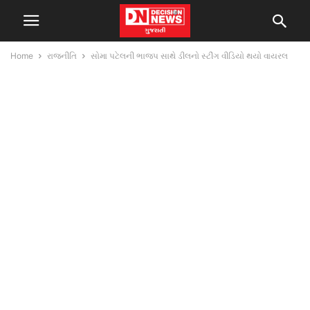
Home
રાજનીતિ
સોમા પટેલની ભાજપ સાથે ડીલનો સ્ટીંગ વીડિયો થયો વાયરલ