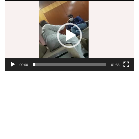
વિડિયો
પ્લેયર
00:00
01:56