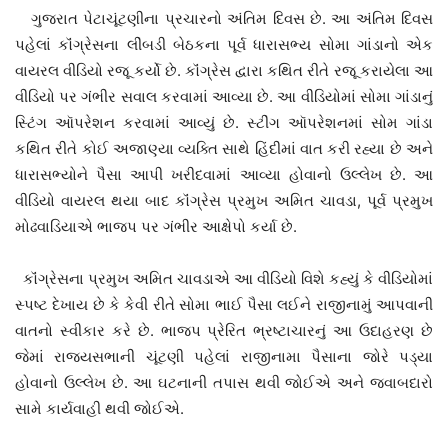
ગુજરાત પેટાચૂંટણીના પ્રચારનો અંતિમ દિવસ છે. આ અંતિમ દિવસ
પહેલાં કૉંગ્રેસના લીંબડી બેઠકના પૂર્વ ધારાસભ્ય સોમા ગાંડાનો એક
વાયરલ વીડિયો રજૂ કર્યો છે. કૉંગ્રેસ દ્વારા કથિત રીતે રજૂ કરાયેલા આ
વીડિયો પર ગંભીર સવાલ કરવામાં આવ્યા છે. આ વીડિયોમાં સોમા ગાંડાનું
સ્ટિંગ ઑપરેશન કરવામાં આવ્યું છે. સ્ટીંગ ઑપરેશનમાં સોમ ગાંડા
કથિત રીતે કોઈ અજાણ્યા વ્યક્તિ સાથે હિંદીમાં વાત કરી રહ્યા છે અને
ધારાસભ્યોને પૈસા આપી ખરીદવામાં આવ્યા હોવાનો ઉલ્લેખ છે. આ
વીડિયો વાયરલ થયા બાદ કૉંગ્રેસ પ્રમુખ અમિત ચાવડા, પૂર્વ પ્રમુખ
મોઢવાડિયાએ ભાજપ પર ગંભીર આક્ષેપો કર્યા છે.
કૉંગ્રેસના પ્રમુખ અમિત ચાવડાએ આ વીડિયો વિશે કહ્યું કે વીડિયોમાં
સ્પષ્ટ દેખાય છે કે કેવી રીતે સોમા ભાઈ પૈસા લઈને રાજીનામું આપવાની
વાતનો સ્વીકાર કરે છે. ભાજપ પ્રેરિત ભ્રષ્ટાચારનું આ ઉદાહરણ છે
જેમાં રાજ્યસભાની ચૂંટણી પહેલાં રાજીનામા પૈસાના જોરે પડ્યા
હોવાનો ઉલ્લેખ છે. આ ઘટનાની તપાસ થવી જોઈએ અને જવાબદારો
સામે કાર્યવાહી થવી જોઈએ.