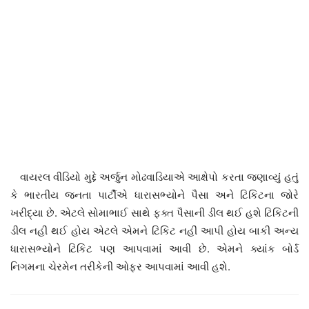
વાયરલ વીડિયો મુદ્દે અર્જુન મોઢવાડિયાએ આક્ષેપો કરતા જણાવ્યું હતું
કે ભારતીય જનતા પાર્ટીએ ધારાસભ્યોને પૈસા અને ટિકિટના જોરે
ખરીદ્યા છે. એટલે સોમાભાઈ સાથે ફક્ત પૈસાની ડીલ થઈ હશે ટિકિટની
ડીલ નહીં થઈ હોય એટલે એમને ટિકિટ નહીં આપી હોય બાકી અન્ય
ધારાસભ્યોને ટિકિટ પણ આપવામાં આવી છે. એમને ક્યાંક બોર્ડ
નિગમના ચેરમેન તરીકેની ઓફર આપવામાં આવી હશે.