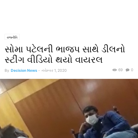
રાજનીતિ
સોમા પટેલની ભાજપ સાથે ડીલનો
સ્ટીંગ વીડિયો થયો વાયરલ
69
0
By
Decision News
-
નવેમ્બર 1, 2020