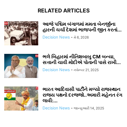
RELATED ARTICLES
આજે પશ્ચિમ બંગાળમાં મમતા બેનર્જીના
હારની ચર્ચા દેશમાં ભાજપની જીત કરતાં...
Decision News
-
મે 6, 2026
ભલે બિહારમાં નીતિશબાબુ CM બન્યા,
સત્તાની ચાવી મોદીએ પોતાની પાસે રાખી...
Decision News
-
નવેમ્બર 21, 2025
ભારત આદિવાસી પાર્ટીને મળ્યો રાજસ્થાન
રાજ્ય પક્ષનો દરજ્જો..અમારી મહેનત રંગ
લાવી:...
Decision News
-
જાન્યુઆરી 14, 2025