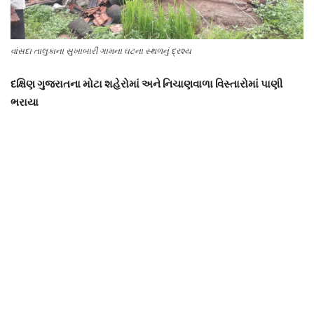
વાંસદા તાલુકાના સુખાબારી ગામના ઘટના સ્થળનું દ્રશ્ય
દક્ષિણ ગુજરાતના મોટા શહેરોમાં અને નિચાણવાળા વિસ્તારોમાં પાણી
ભરાયા