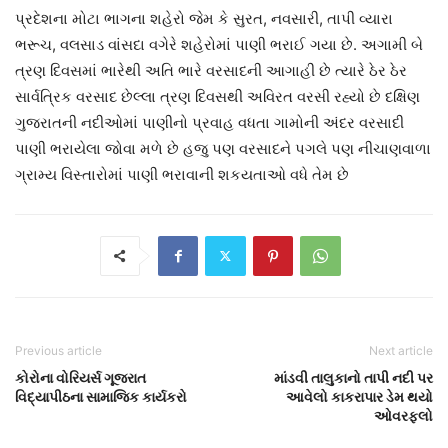
પ્રદેશના મોટા ભાગના શહેરો જેમ કે સુરત, નવસારી, તાપી વ્યારા
ભરૂચ, વલસાડ વાંસદા વગેરે શહેરોમાં પાણી ભરાઈ ગયા છે. અગામી બે
ત્રણ દિવસમાં ભારેથી અતિ ભારે વરસાદની આગાહી છે ત્યારે ઠેર ઠેર
સાર્વત્રિક વરસાદ છેલ્લા ત્રણ દિવસથી અવિરત વરસી રહ્યો છે દક્ષિણ
ગુજરાતની નદીઓમાં પાણીનો પ્રવાહ વધતા ગામોની અંદર વરસાદી
પાણી ભરાયેલા જોવા મળે છે હજુ પણ વરસાદને પગલે પણ નીચાણવાળા
ગ્રામ્ય વિસ્તારોમાં પાણી ભરાવાની શકયતાઓ વધે તેમ છે
Previous article
Next article
કોરોના વોરિયર્સ ગૂજરાત
માંડવી તાલુકાનો તાપી નદી પર
વિદ્યાપીઠના સામાજિક કાર્યકરો
આવેલો કાકરાપાર ડેમ થયો
ઓવરફલો