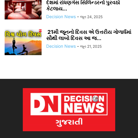
દેશમાં રાંધણગેસ સિલિન્ડરનો પુરવઠો
કેટલાય...
Decision News
-
જૂન 24, 2025
21મી જૂનનો દિવસ એ ઉત્તરીય ગોળાર્ધમાં
સૌથી લાબો દિવસ આ જ...
Decision News
-
જૂન 21, 2025