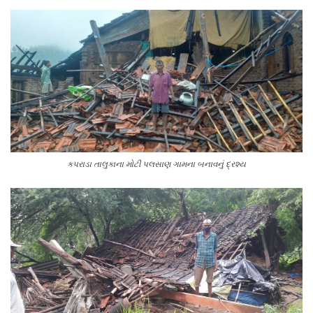
કપરાડા તાલુકાના મોટી પલસાણ ગામના બનાવનું દ્રશ્ય