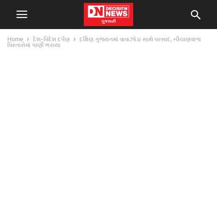
Home
દેશ-વિદેશ દર્પણ
દક્ષિણ ગુજરાતમાં વાવાઝોડા સાથે વરસાદ, નીચાણવાળા
વિસ્તારોમાં પાણી ભરાયા