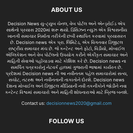
ABOUT US
Decision News યુ-ટ્યુબ ચેનલ, વેબ પોર્ટલ અને એન્ડ્રોઈડ એપ
સાથેનો પ્રયાસ 2020માં શરૂ થયો. ડિસિઝન ન્યુઝ એક વિશ્વસનીય
ખાનગી સમાચાર નિર્માતા તરીકેની છબી સ્થાપિત કરવામાં પ્રયાસરત
છે. Decision news એક પ્રા. લિમિટેડ, એક વિગતવાર ડિજીટલ
રાષ્ટ્રીય સમાચાર મંચ છે. જે કન્ટેન્ટ અને ફોટો, વિડીયો, મોબાઈલ
એપ્લિકેશન અને વેબ પોર્ટલનો ઉપયોગ કરીને એકીકૃત સમાચાર અને
માહિતી સેવાઓ પહોંચાડવા માટે કોશિશ કરે છે. Decision news ના
સમર્પિત પત્રકારોનું નેટવર્ક હાલમાં ગુજરાતી ભાષામાં કાર્યરત છે.
પ્રદેશમાં Decision news ની આ નવીનતમ પહેલ સમાચારોમાં સત્ય,
સચોટ, તટસ્થ અને નવીનતાની તાકાતોને દોરશે. Decision news
દેશના મોબાઈલ અને ડિજીટલ મીડિયાની નવી તકનીકોને જોડીને નવા
કન્ટેન્ટ વિશ્વમાં સમાચારો અને માહિતી શોધનારાઓ માટે બ્રિજ બનશે.
Contact us:
decisionnews2020@gmail.com
FOLLOW US