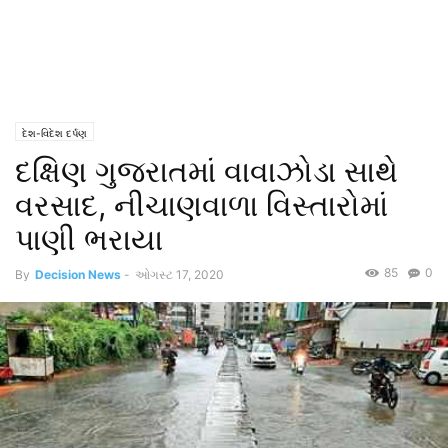
દેશ-વિદેશ દર્પણ
દક્ષિણ ગુજરાતમાં વાવાઝોડા સાથે
વરસાદ, નીચાણવાળા વિસ્તારોમાં
પાણી ભરાયા
85
0
By
Decision News
-
ઓગસ્ટ 17, 2020