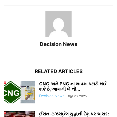
Decision News
RELATED ARTICLES
CNG અને PNG ના ભાવમાં ઘટાડો થઈ
શકે છે,આગામી બે થી...
Decision News
-
જૂન 28, 2025
ઈરાન-ઇઝરાઈલ યુદ્ધની દેશ પર અસર: