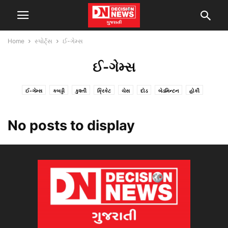
Home
સ્પોર્ટ્સ
ઈ-ગેમ્સ
ઈ-ગેમ્સ
ઈ-ગેમ્સ
કબડ્ડી
કુશ્તી
ક્રિકેટ
ચેસ
દોડ
બેડમિન્ટન
હોકી
No posts to display