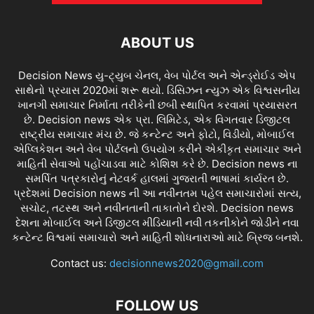
ABOUT US
Decision News યુ-ટ્યુબ ચેનલ, વેબ પોર્ટલ અને એન્ડ્રોઈડ એપ
સાથેનો પ્રયાસ 2020માં શરૂ થયો. ડિસિઝન ન્યુઝ એક વિશ્વસનીય
ખાનગી સમાચાર નિર્માતા તરીકેની છબી સ્થાપિત કરવામાં પ્રયાસરત
છે. Decision news એક પ્રા. લિમિટેડ, એક વિગતવાર ડિજીટલ
રાષ્ટ્રીય સમાચાર મંચ છે. જે કન્ટેન્ટ અને ફોટો, વિડીયો, મોબાઈલ
એપ્લિકેશન અને વેબ પોર્ટલનો ઉપયોગ કરીને એકીકૃત સમાચાર અને
માહિતી સેવાઓ પહોંચાડવા માટે કોશિશ કરે છે. Decision news ના
સમર્પિત પત્રકારોનું નેટવર્ક હાલમાં ગુજરાતી ભાષામાં કાર્યરત છે.
પ્રદેશમાં Decision news ની આ નવીનતમ પહેલ સમાચારોમાં સત્ય,
સચોટ, તટસ્થ અને નવીનતાની તાકાતોને દોરશે. Decision news
દેશના મોબાઈલ અને ડિજીટલ મીડિયાની નવી તકનીકોને જોડીને નવા
કન્ટેન્ટ વિશ્વમાં સમાચારો અને માહિતી શોધનારાઓ માટે બ્રિજ બનશે.
Contact us:
decisionnews2020@gmail.com
FOLLOW US